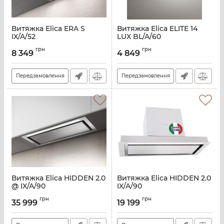
Витяжка Elica ERA S
Витяжка Elica ELITE 14
IX/A/52
LUX BL/A/60
Артикул:
E112159
Артикул:
E100951
грн
грн
8 349
4 849
Передзамовлення
Передзамовлення
Витяжка Elica HIDDEN 2.0
Витяжка Elica HIDDEN 2.0
@ IX/A/90
IX/A/90
Артикул:
E114509
Артикул:
E114197
грн
грн
35 999
19 199