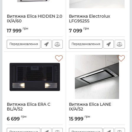
Витяжка Elica HIDDEN 2.0
Витяжка Electrolux
IX/A/60
LFG9525S
Артикул:
E114198
Артикул:
A130195
грн
грн
17 999
7 099
Передзамовлення
Передзамовлення
Витяжка Elica ERA C
Витяжка Elica LANE
BL/A/52
IX/A/52
Артикул:
E113296
Артикул:
E112114
грн
грн
6 699
15 999