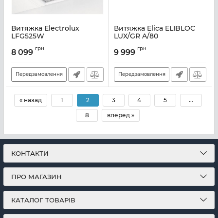
Витяжка Electrolux
Витяжка Elica ELIBLOC
LFG525W
LUX/GR A/80
Артикул:
A133700
Артикул:
E100942
грн
грн
8 099
9 999
Передзамовлення
Передзамовлення
« назад
1
2
3
4
5
...
8
вперед »
КОНТАКТИ
ПРО МАГАЗИН
КАТАЛОГ ТОВАРІВ