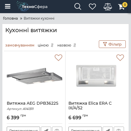
0
Головна
Витяжки кухонні
Кухонні витяжки
Фільтр
замовчуванням
ціною
назвою
Витяжка AEG DPB3622S
Витяжка Elica ERA C
IX/A/52
Артикул:
A141311
Артикул:
E111064
грн
грн
6 399
6 699
Передзамовлення
Передзамовлення