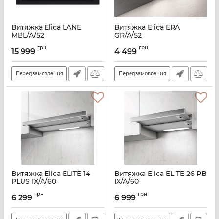
Витяжка Elica LANE
Витяжка Elica ERA
MBL/A/52
GR/A/52
Артикул:
E113302
Артикул:
E111102
грн
грн
15 999
4 499
Передзамовлення
Передзамовлення
Витяжка Elica ELITE 14
Витяжка Elica ELITE 26 PB
PLUS IX/A/60
IX/A/60
Артикул:
E108376
Артикул:
E109776
грн
грн
6 299
6 999