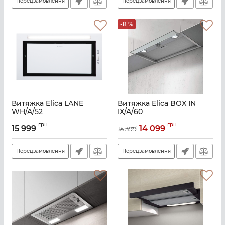
Передзамовлення
Передзамовлення
-8 %
Витяжка Elica LANE
Витяжка Elica BOX IN
WH/A/52
IX/A/60
Артикул:
E112475
Артикул:
E100931
грн
грн
15 999
14 099
15 399
Передзамовлення
Передзамовлення