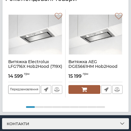
Витяжка Electrolux
Витяжка AEG
LFG716X Hob2Hood (719X)
DGE5661HM Hob2Hood
2
Артикул:
A134358
Артикул:
A136390
А
грн
грн
14 599
15 199
Передзамовлення
КОНТАКТИ