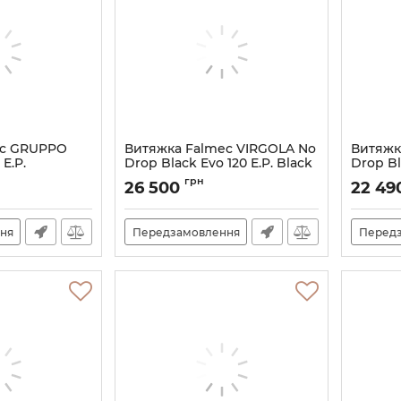
ec GRUPPO
Витяжка Falmec VIRGOLA No
Витяжк
E.P.
Drop Black Evo 120 E.P. Black
Drop Bl
Артикул:
M101306
Артикул:
грн
26 500
22 49
ня
Передзамовлення
Перед