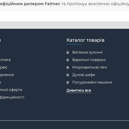
офіційним дилером Falmec
та пропонує виключно офіційну 
н
Каталог товарів
Витяжки кухонні
оплата
Варильні поверхні
ервіс
Мікрохвильові печі
ернення
Духові шафи
ю
Посудомийні машини
ічної оферти
Дивитись все
фіденційності