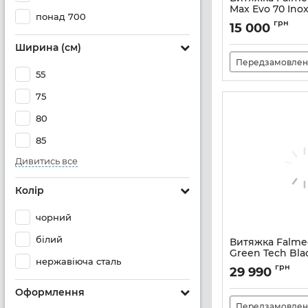
Max Evo 70 Ino
понад 700
Артикул:
M101421
грн
15 000
Ширина (см)
Передзамовлен
55
75
80
85
Дивитись все
Колір
чорний
білий
Витяжка Falme
Green Tech Bla
нержавіюча сталь
Артикул:
M101216
грн
29 990
Оформлення
Передзамовлен