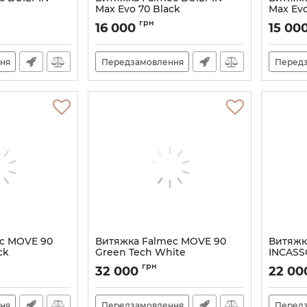
x
Max Evo 70 Black
Max Ev
Артикул:
M101328
Артикул:
грн
16 000
15 00
ня
Передзамовлення
Перед
c MOVE 90
Витяжка Falmec MOVE 90
Витяжк
ck
Green Tech White
INCASS
Артикул:
M101215
Артикул:
грн
32 000
22 0
ня
Передзамовлення
Перед