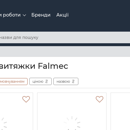
и роботи
Бренди
Акції
 витяжки Falmec
амовчуванням
ціною
назвою