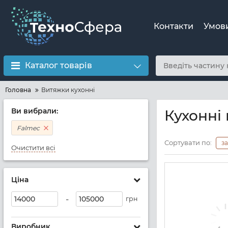
Контакти
Умов
Каталог товарів
Головна
Витяжки кухонні
Ви вибрали:
Кухонні
Falmec
Сортувати по:
з
Очистити всі
Ціна
-
грн
Виробник