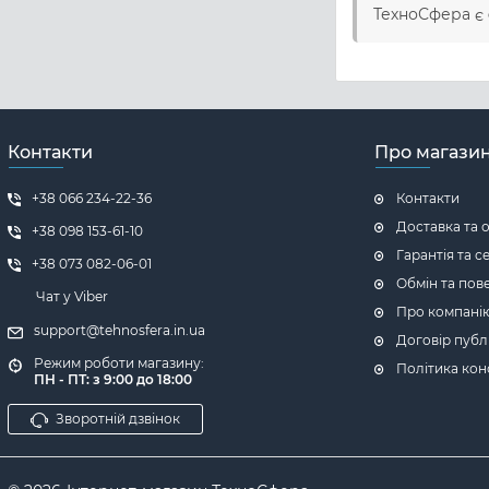
ТехноСфера є
Контакти
Про магази
+38 066 234-22-36
Контакти
Доставка та 
+38 098 153-61-10
Гарантія та с
+38 073 082-06-01
Обмін та пов
Чат у Viber
Про компані
support@tehnosfera.in.ua
Договір публ
Режим роботи магазину:
Політика кон
ПН - ПТ: з 9:00 до 18:00
Зворотній дзвінок