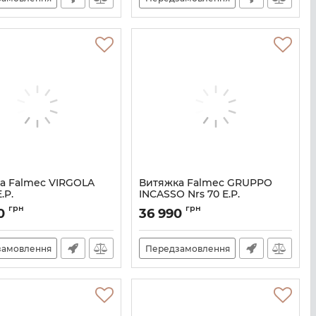
а Falmec VIRGOLA
Витяжка Falmec GRUPPO
.P.
INCASSO Nrs 70 E.P.
M101412
Артикул:
M100643
грн
грн
00
36 990
замовлення
Передзамовлення