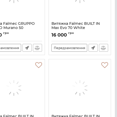
а Falmec GRUPPO
Витяжка Falmec BUILT IN
O Murano 50
Max Evo 70 White
M100690
Артикул:
M101431
грн
грн
00
16 000
замовлення
Передзамовлення
а Falmec BUILT IN
Витяжка Falmec BUILT IN