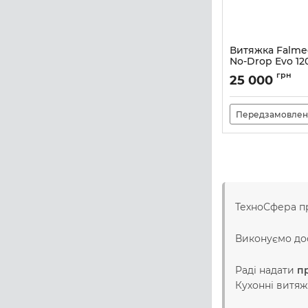
Витяжка Falme
No-Drop Evo 120
Артикул:
M101301
грн
25 000
Передзамовлен
ТехноСфера п
Виконуємо до
Раді надати
п
Кухонні витяж