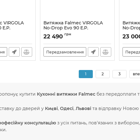
c VIRGOLA
Витяжка Falmec VIRGOLA
Витяжк
 E.P.
No-Drop Evo 90 E.P.
No-Drop
Артикул:
M101303
Артикул:
грн
22 490
23 0
ня
Передзамовлення
Перед
1
2
3
впе
ропонує купити
Кухонні витяжки Falmec
без передоплати т
ставку до дверей у
Києві
,
Одесі
,
Львові
та відправку Новою 
рофесійну консультацію
з усіх питань, пов'язаних з вибором
ки.