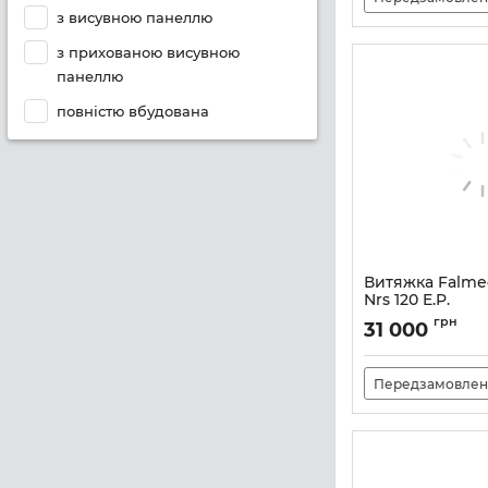
з висувною панеллю
з прихованою висувною
панеллю
повністю вбудована
Витяжка Falme
Nrs 120 E.P.
Артикул:
M101414
грн
31 000
Передзамовлен