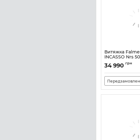
Витяжка Falm
INCASSO Nrs 50 
Артикул:
M100642
грн
34 990
Передзамовлен