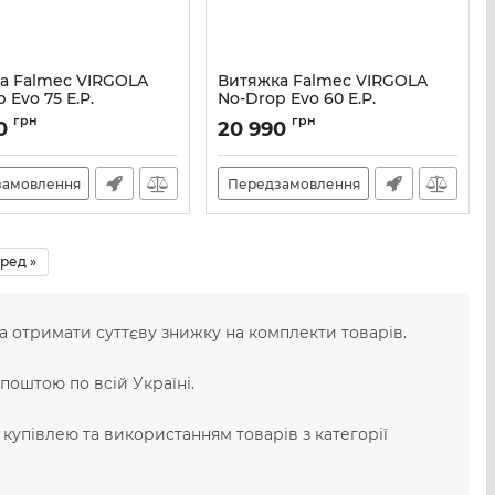
а Falmec VIRGOLA
Витяжка Falmec VIRGOLA
 Evo 75 E.P.
No-Drop Evo 60 E.P.
M101380
Артикул:
M101302
грн
грн
00
20 990
замовлення
Передзамовлення
ред »
а отримати суттєву знижку на комплекти товарів.
поштою по всій Україні.
, купівлею та використанням товарів з категорії