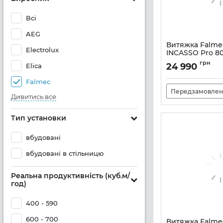
Всі
AEG
Витяжка Falm
Electrolux
INCASSO Pro 8
Артикул:
M101123
грн
24 990
Elica
Falmec
Передзамовлен
Дивитись все
Тип установки
вбудовані
вбудовані в стільницю
Реальна продуктивність (куб.м/
год)
400 - 590
600 - 700
Витяжка Falmec