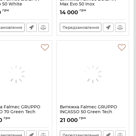
o 50 White
Max Evo 50 Inox
M101420
Артикул:
M101320
грн
грн
0
14 000
замовлення
Передзамовлення
а Falmec GRUPPO
Витяжка Falmec GRUPPO
O 70 Green Tech
INCASSO 50 Green Tech
M101211
Артикул:
M101207
грн
грн
00
21 000
замовлення
Передзамовлення