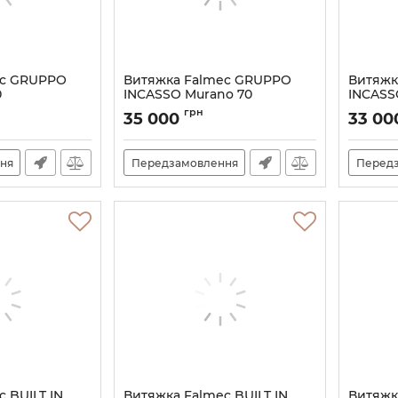
ec GRUPPO
Витяжка Falmec GRUPPO
Витяжк
0
INCASSO Murano 70
INCASS
Артикул:
M100691
Артикул:
грн
35 000
33 0
ня
Передзамовлення
Перед
 BUILT IN
Витяжка Falmec BUILT IN
Витяжк