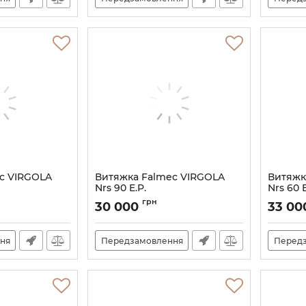
c VIRGOLA
Витяжка Falmec VIRGOLA
Витяжк
Nrs 90 E.P.
Nrs 60 E
Артикул:
M101413
Артикул:
грн
30 000
33 0
ня
Передзамовлення
Перед