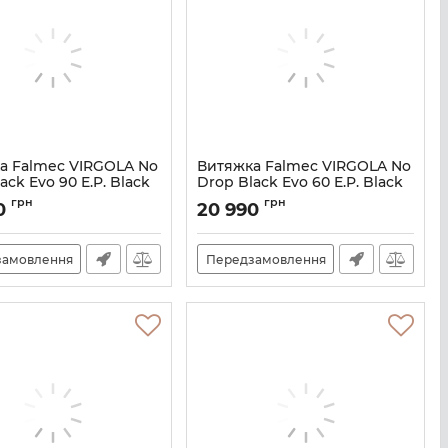
а Falmec VIRGOLA No
Витяжка Falmec VIRGOLA No
ack Evo 90 E.P. Black
Drop Black Evo 60 E.P. Black
M101305
Артикул:
M101304
грн
грн
0
20 990
замовлення
Передзамовлення