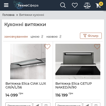
0
Головна
Витяжки кухонні
Кухонні витяжки
Фільтр
замовчуванням
ціною
назвою
Витяжка Elica CIAK LUX
Витяжка Elica GETUP
GR/A/L/56
NAKED/A/90
Артикул:
E100936
Артикул:
E116269
грн
грн
14 099
116 199
Передзамовлення
Передзамовлення