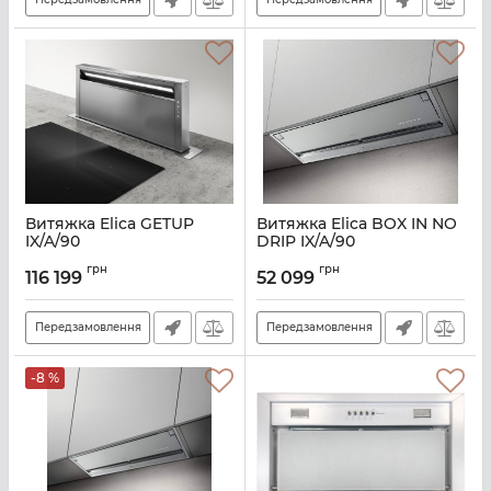
Витяжка Elica GETUP
Витяжка Elica BOX IN NO
IX/A/90
DRIP IX/A/90
Артикул:
E116268
Артикул:
E112850
грн
грн
116 199
52 099
Передзамовлення
Передзамовлення
-8 %