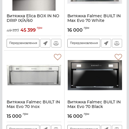
Витяжка Elica BOX IN NO
Витяжка Falmec BUILT IN
DRIP IX/A/60
Max Evo 70 White
Артикул:
E112391
Артикул:
M101431
грн
грн
45 399
16 000
49 399
Передзамовлення
Передзамовлення
Витяжка Falmec BUILT IN
Витяжка Falmec BUILT IN
Max Evo 70 Inox
Max Evo 70 Black
Артикул:
M101421
Артикул:
M101328
грн
грн
15 000
16 000