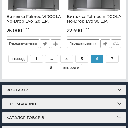
Витяжка Falmec VIRGOLA
Витяжка Falmec VIRGOLA
No-Drop Evo 120 E.P.
No-Drop Evo 90 E.P.
Артикул:
M101301
Артикул:
M101303
грн
грн
25 000
22 490
Передзамовлення
Передзамовлення
« назад
1
...
4
5
6
7
8
вперед »
КОНТАКТИ
ПРО МАГАЗИН
КАТАЛОГ ТОВАРІВ