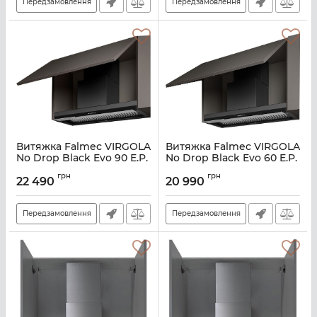
Передзамовлення
Передзамовлення
Витяжка Falmec VIRGOLA
Витяжка Falmec VIRGOLA
No Drop Black Evo 90 E.P.
No Drop Black Evo 60 E.P.
Black
Black
грн
грн
22 490
20 990
Артикул:
M101305
Артикул:
M101304
Передзамовлення
Передзамовлення