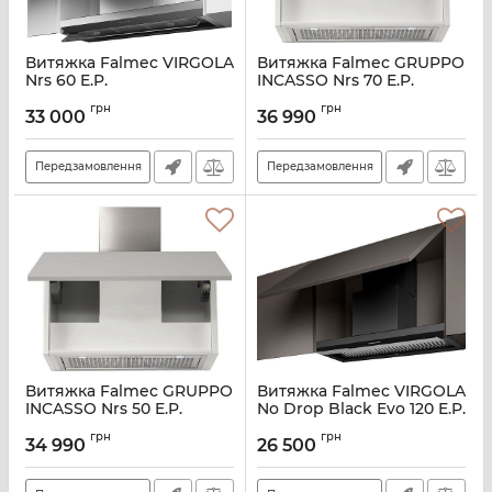
Витяжка Falmec VIRGOLA
Витяжка Falmec GRUPPO
Nrs 60 E.P.
INCASSO Nrs 70 E.P.
Артикул:
M101412
Артикул:
M100643
грн
грн
33 000
36 990
Передзамовлення
Передзамовлення
Витяжка Falmec GRUPPO
Витяжка Falmec VIRGOLA
INCASSO Nrs 50 E.P.
No Drop Black Evo 120 E.P.
Black
Артикул:
M100642
грн
грн
34 990
26 500
Артикул:
M101306