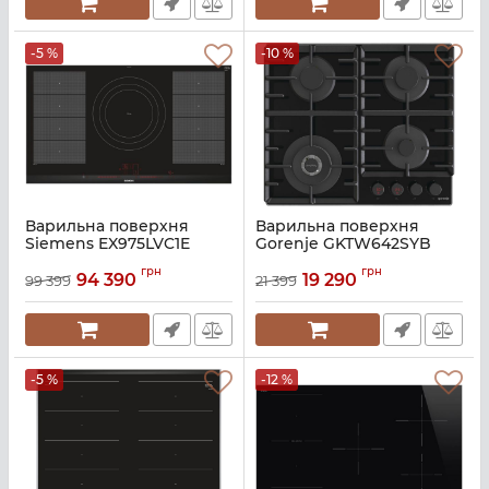
-5 %
-10 %
Варильна поверхня
Варильна поверхня
Siemens EX975LVC1E
Gorenje GKTW642SYB
Артикул:
A127124
Артикул:
A138651
грн
грн
94 390
19 290
99 399
21 399
-5 %
-12 %