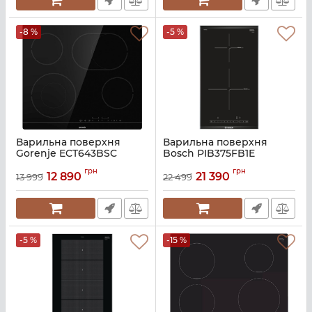
-8 %
-5 %
Варильна поверхня
Варильна поверхня
Gorenje ECT643BSC
Bosch PIB375FB1E
Артикул:
A142003
Артикул:
A135478
грн
грн
12 890
21 390
13 999
22 499
-5 %
-15 %