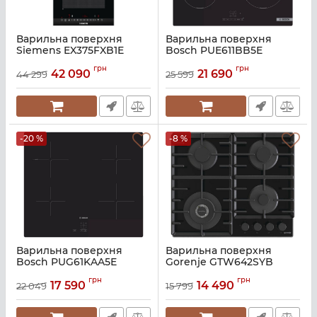
Варильна поверхня
Варильна поверхня
Siemens EX375FXB1E
Bosch PUE611BB5E
Артикул:
A127195
Артикул:
A139369
грн
грн
42 090
21 690
44 299
25 599
-20 %
-8 %
Варильна поверхня
Варильна поверхня
Bosch PUG61KAA5E
Gorenje GTW642SYB
Артикул:
A139367
Артикул:
A136345
грн
грн
17 590
14 490
22 049
15 799