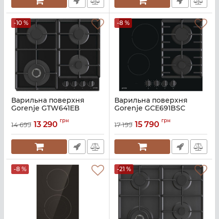
-10 %
-8 %
Варильна поверхня
Варильна поверхня
Gorenje GTW641EB
Gorenje GCE691BSC
Артикул:
A136361
Артикул:
A135814
грн
грн
13 290
15 790
14 699
17 199
-8 %
-21 %