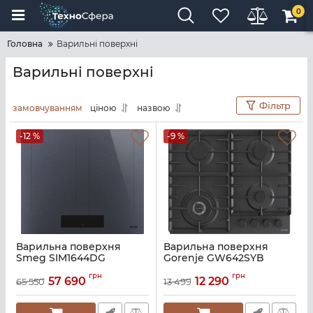
0
Головна
Варильні поверхні
Варильні поверхні
Фільтр
замовчуванням
ціною
назвою
-12 %
-9 %
Варильна поверхня
Варильна поверхня
Smeg SIM1644DG
Gorenje GW642SYB
Артикул:
A141419
Артикул:
A142004
грн
грн
57 690
12 290
65 550
13 499