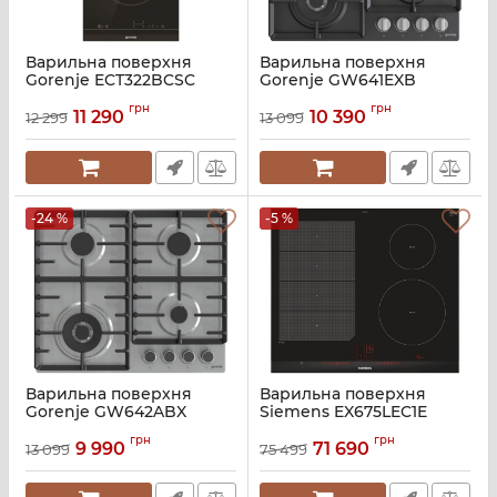
Варильна поверхня
Варильна поверхня
Gorenje ECT322BCSC
Gorenje GW641EXB
Артикул:
A129130
Артикул:
A139743
грн
грн
11 290
10 390
12 299
13 099
-24 %
-5 %
Варильна поверхня
Варильна поверхня
Gorenje GW642ABX
Siemens EX675LEC1E
Артикул:
A139744
Артикул:
A126537
грн
грн
9 990
71 690
13 099
75 499