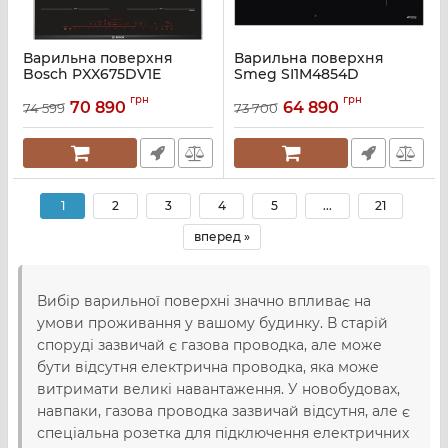
Варильна поверхня
Варильна поверхня
Bosch PXX675DV1E
Smeg SI1M4854D
Артикул:
A137863
Артикул:
A139564
грн
грн
70 890
64 890
74 599
73 700
1
2
3
4
5
...
21
вперед »
Вибір варильної поверхні значно впливає на
умови проживання у вашому будинку. В старій
споруді зазвичай є газова проводка, але може
бути відсутня електрична проводка, яка може
витримати великі навантаження. У новобудовах,
навпаки, газова проводка зазвичай відсутня, але є
спеціальна розетка для підключення електричних