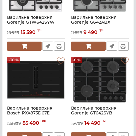
Варильна поверхня
Варильна поверхня
Gorenje GTW642SYW
Gorenje G642ABX
Артикул:
A136346
Артикул:
A136671
грн
грн
15 590
9 490
16 999
11 599
-30 %
-8 %
Варильна поверхня
Варильна поверхня
Bosch PXX875D67E
Gorenje GT642SYB
Артикул:
A135886
Артикул:
A136313
грн
грн
85 490
14 490
122 999
15 799