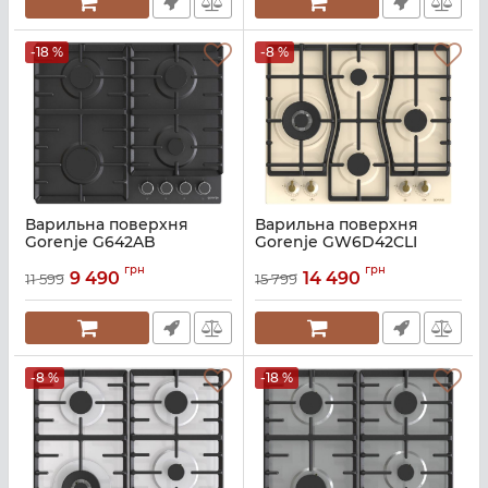
-18 %
-8 %
Варильна поверхня
Варильна поверхня
Gorenje G642AB
Gorenje GW6D42CLI
Артикул:
A136670
Артикул:
A136340
грн
грн
9 490
14 490
11 599
15 799
-8 %
-18 %