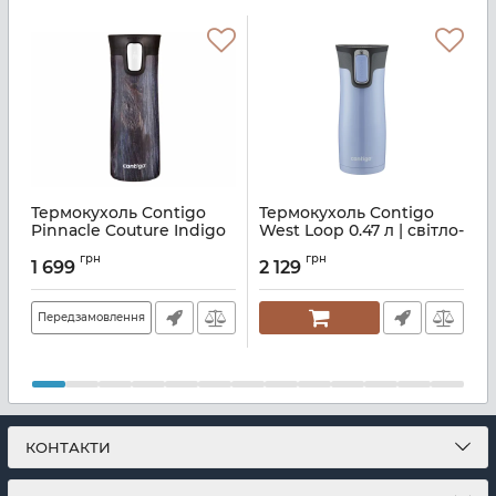
Термокухоль Contigo
Термокухоль Contigo
Pinnacle Couture Indigo
West Loop 0.47 л | світло-
B
Wood 0.42 л (2104545)
сірий (2104578)
с
грн
грн
1 699
2 129
Артикул:
M06800382
Артикул:
M06800289
А
Передзамовлення
КОНТАКТИ