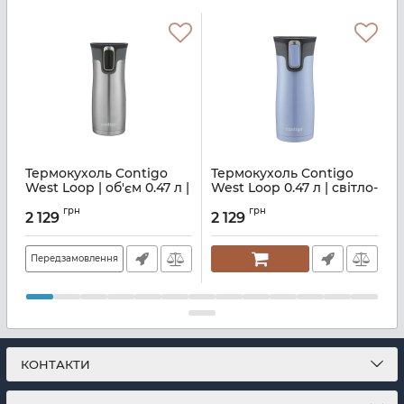
Термокухоль Contigo
Термокухоль Contigo
West Loop | об'єм 0.47 л |
West Loop 0.47 л | світло-
T
сірий (2095832)
сірий (2104578)
с
грн
грн
2 129
2 129
Артикул:
M06800280
Артикул:
M06800289
А
Передзамовлення
КОНТАКТИ