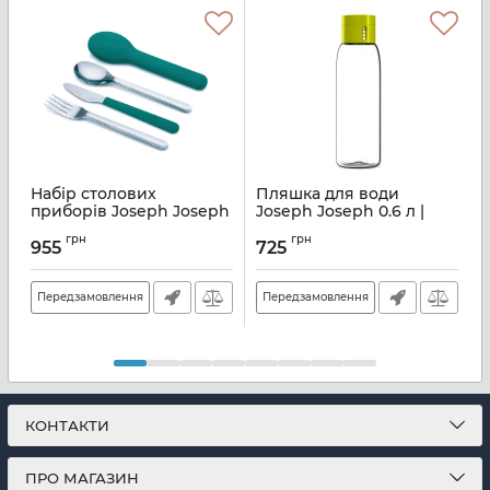
Набір столових
Пляшка для води
приборів Joseph Joseph
Joseph Joseph 0.6 л |
G
Goeat | 4 предмети
зелений (81049)
з
грн
грн
(81069)
955
725
Артикул:
M01000510
А
Артикул:
M01000585
Передзамовлення
Передзамовлення
КОНТАКТИ
ПРО МАГАЗИН