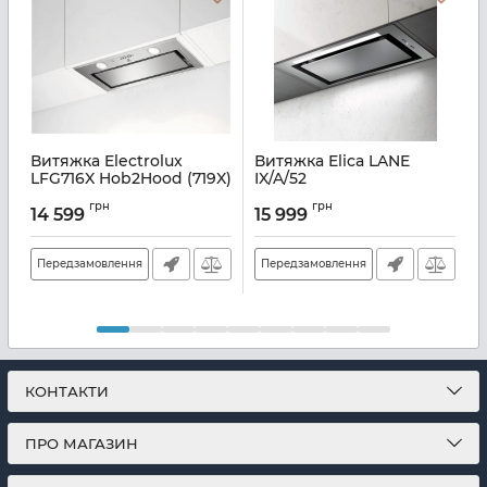
Витяжка Electrolux
Витяжка Elica LANE
LFG716X Hob2Hood (719X)
IX/A/52
2
Артикул:
A134358
Артикул:
E112114
А
грн
грн
14 599
15 999
Передзамовлення
Передзамовлення
КОНТАКТИ
ПРО МАГАЗИН