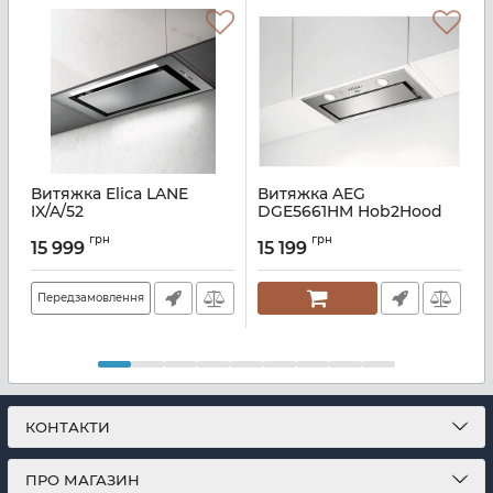
Витяжка Elica LANE
Витяжка AEG
IX/A/52
DGE5661HM Hob2Hood
2
Артикул:
E112114
Артикул:
A136390
А
грн
грн
15 999
15 199
Передзамовлення
КОНТАКТИ
ПРО МАГАЗИН