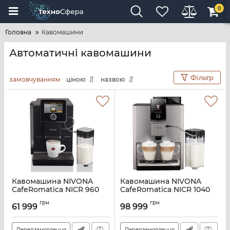
0
Головна
Кавомашини
Автоматичні кавомашини
Фільтр
замовчуванням
ціною
назвою
Кавомашина NIVONA
Кавомашина NIVONA
CafeRomatica NICR 960
CafeRomatica NICR 1040
Артикул:
NICR 960
Артикул:
NICR 1040
грн
грн
61 999
98 999
Передзамовлення
Передзамовлення