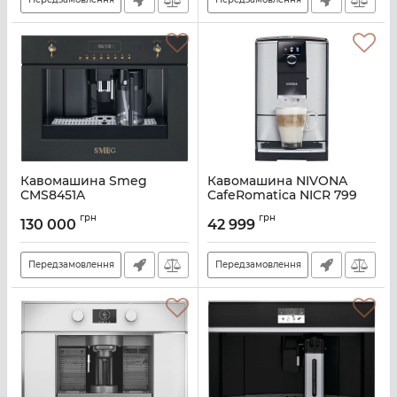
Кавомашина Smeg
Кавомашина NIVONA
CMS8451A
CafeRomatica NICR 799
Артикул:
A128031
Артикул:
NICR 799
грн
грн
130 000
42 999
Передзамовлення
Передзамовлення