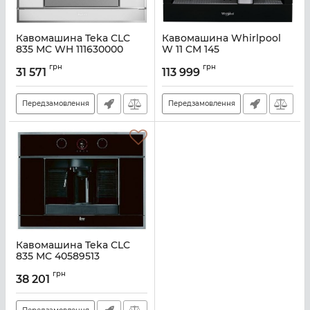
Кавомашина Teka CLC
Кавомашина Whirlpool
835 MC WH 111630000
W 11 CM 145
Артикул:
A135882
Артикул:
A138948
грн
грн
31 571
113 999
Передзамовлення
Передзамовлення
Кавомашина Teka CLC
835 MC 40589513
Артикул:
A135883
грн
38 201