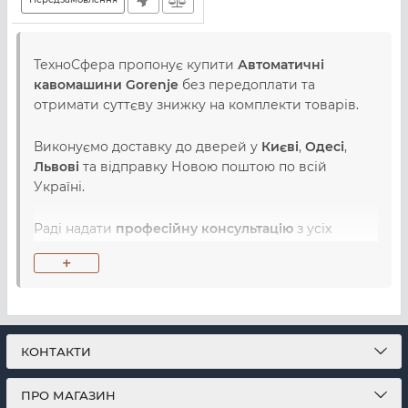
ТехноСфера пропонує купити
Автоматичні
кавомашини Gorenje
без передоплати та
отримати суттєву знижку на комплекти товарів.
Виконуємо доставку до дверей у
Києві
,
Одесі
,
Львові
та відправку Новою поштою по всій
Україні.
Раді надати
професійну консультацію
з усіх
питань, пов'язаних з вибором, купівлею та
+
використанням товарів з категорії Автоматичні
кавомашини .
ТехноСфера є
офіційним дилером Gorenje
та
пропонує виключно офіційну гарантію на всі
КОНТАКТИ
товари від виробника.
ПРО МАГАЗИН