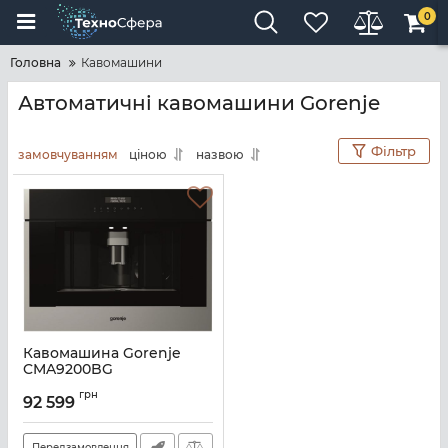
0
Головна
Кавомашини
Автоматичні кавомашини Gorenje
Фільтр
замовчуванням
ціною
назвою
Кавомашина Gorenje
CMA9200BG
Артикул:
A140754
грн
92 599
Передзамовлення