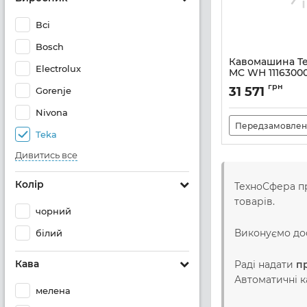
Всі
Bosch
Кавомашина Te
Electrolux
MC WH 1116300
Артикул:
A135882
грн
31 571
Gorenje
Nivona
Передзамовлен
Teka
Дивитись все
Колір
ТехноСфера п
товарів.
чорний
Виконуємо до
білий
Кава
Раді надати
п
Автоматичні 
мелена