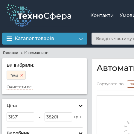
Контакти
Умов
Каталог товарів
Головна
Кавомашини
Ви вибрали:
Автомат
Teka
Сортувати по:
з
Очистити всі
Ціна
-
грн
Виробник