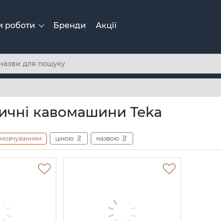
и роботи
Бренди
Акції
ичні кавомашини Teka
амовчуванням
ціною
назвою