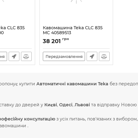
ka CLC 835
Кавомашина Teka CLC 835
00
MC 40589513
Артикул:
A135883
грн
38 201
ня
Передзамовлення
ропонує купити
Автоматичні кавомашини Teka
без передоп
ставку до дверей у
Києві
,
Одесі
,
Львові
та відправку Новою 
рофесійну консультацію
з усіх питань, пов'язаних з вибором
кавомашини .