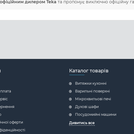
офіційним дилером Teka
та пропонує виключно офіційну га
н
Каталог товарів
Витяжки кухонні
оплата
Варильні поверхні
ервіс
Мікрохвильові печі
ернення
Духові шафи
ю
Посудомийні машини
ічної оферти
Дивитись все
фіденційності