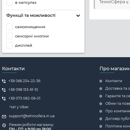
ТехноСфера є
в капсулах
Функції та можливості
самоочищення
сенсорні кнопки
дисплей
Контакти
Про магази
+38 066 234-22-36
Контакти
Доставка та 
+38 098 153-61-10
Гарантія та с
+38 073 082-06-01
Обмін та пов
Чат у Viber
Про компані
support@tehnosfera.in.ua
Договір публ
Режим роботи магазину:
Політика кон
ПН - ПТ: з 9:00 до 18:00