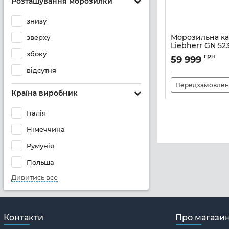
Розташування морозилки
знизу
Морозильна к
зверху
Liebherr GN 52
збоку
Артикул:
GN5235
грн
59 999
відсутня
Передзамовлен
Країна виробник
Італія
Німеччина
Румунія
Польща
Дивитись все
Контакти
Про магази