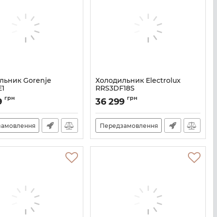
льник Gorenje
Холодильник Electrolux
E1
RRS3DF18S
A127700
Артикул:
A136374
грн
грн
9
36 299
замовлення
Передзамовлення