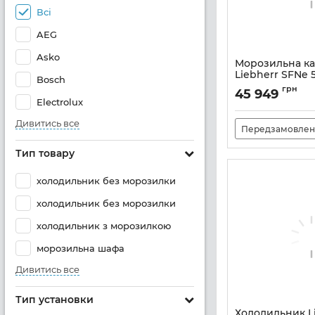
Всі
AEG
Asko
Морозильна к
Liebherr SFNe 
Bosch
Артикул:
SFNE5227
грн
45 949
Electrolux
Дивитись все
Передзамовлен
Тип товару
холодильник без морозилки
холодильник без морозилки
холодильник з морозилкою
морозильна шафа
Дивитись все
Тип установки
Холодильник Li