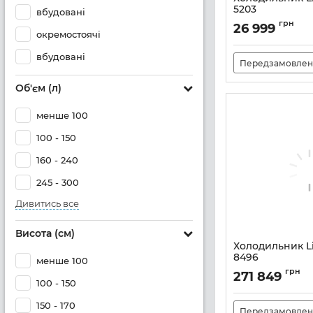
5203
вбудовані
Артикул:
CNSFF520
грн
26 999
окремостоячі
вбудовані
Передзамовлен
Об'єм (л)
менше 100
100 - 150
160 - 240
245 - 300
Дивитись все
Висота (см)
Холодильник L
8496
менше 100
Артикул:
SBSES849
грн
271 849
100 - 150
150 - 170
Передзамовлен