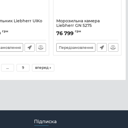
льник Liebherr UIKo
Морозильна камера
Liebherr GN 5275
UIKO1550
Артикул:
GN5275
грн
грн
9
76 799
замовлення
Передзамовлення
...
9
вперед »
Підписка