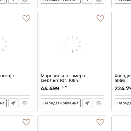
orenje
Морозильна камера
Холоди
Liebherr IGN 1064
5066
Артикул:
IGN1064
Артикул:
грн
44 499
224 7
ня
Передзамовлення
Перед