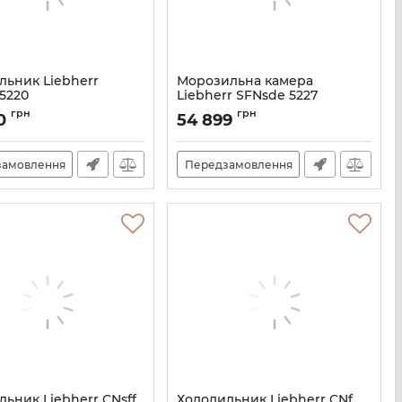
льник Liebherr
Морозильна камера
5220
Liebherr SFNsde 5227
SRBSFE5220
Артикул:
SFNSDE5227
грн
грн
00
54 899
замовлення
Передзамовлення
ьник Liebherr CNsff
Холодильник Liebherr CNf