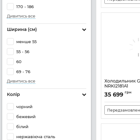
170 - 186
Дивитись все
Ширина (см)
менше 55
55 - 56
60
69 - 76
Холодильник G
Дивитись все
NRKI2181A1
Артикул:
A127740
грн
35 699
Колір
чорний
Передзамовлен
бежевий
білий
нержавіюча сталь