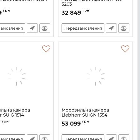
5203
CNSFF5703
Артикул:
CNF5203
грн
грн
9
32 849
замовлення
Передзамовлення
льна камера
Морозильна камера
r SUIG 1514
Liebherr SUIGN 1554
SUIG1514
Артикул:
SUIGN1554
грн
грн
9
53 099
замовлення
Передзамовлення