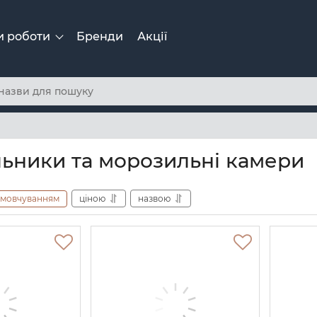
и роботи
Бренди
Акції
ьники та морозильні камери
амовчуванням
ціною
назвою