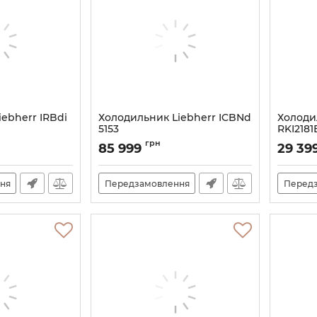
ebherr IRBdi
Холодильник Liebherr ICBNd
Холоди
5153
RKI2181
Артикул:
ICBND5153
Артикул:
грн
85 999
29 39
ня
Передзамовлення
Перед