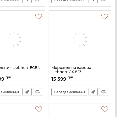
льник Liebherr ECBN
Морозильна камера
Liebherr GX 823
ECBN5066
Артикул:
GX823
грн
грн
99
15 599
замовлення
Передзамовлення