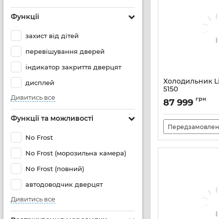
Функції
захист від дітей
перевішування дверей
індикатор закриття дверцят
Холодильник Li
дисплей
5150
Дивитись все
Артикул:
IRBDI5150
грн
87 999
Функції та можливості
Передзамовлен
No Frost
No Frost (морозильна камера)
No Frost (повний)
автодоводчик дверцят
Дивитись все