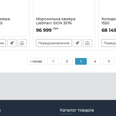
амера
Морозильна камера
Холоди
35
Liebherr SIGN 3576
1550
Артикул:
SIGN3576
Артикул:
грн
96 999
68 14
ня
Передзамовлення
Перед
« назад
1
2
3
4
5
н
Каталог товарів