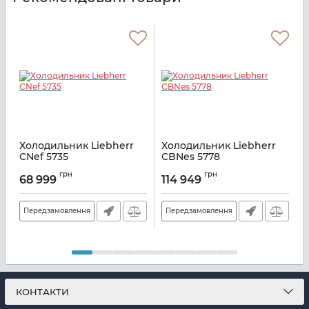
Холодильник Liebherr
Холодильник Liebherr
CNef 5735
CBNes 5778
C
Артикул:
CNEF5735
Артикул:
CBNES5778
А
грн
грн
68 999
114 949
Передзамовлення
Передзамовлення
КОНТАКТИ