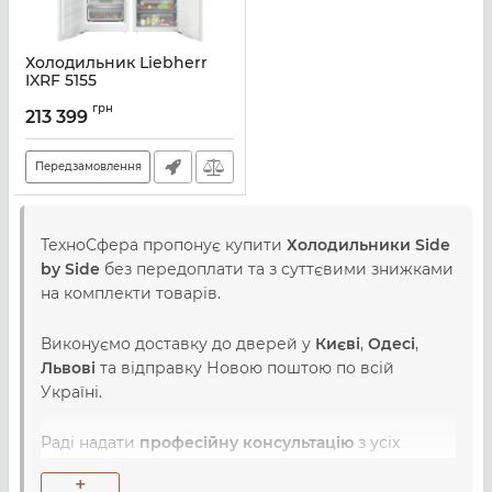
Холодильник Liebherr
IXRF 5155
Артикул:
IXRF5155
грн
213 399
Передзамовлення
ТехноСфера пропонує купити
Холодильники Side
by Side
без передоплати та з суттєвими знижками
на комплекти товарів.
Виконуємо доставку до дверей у
Києві
,
Одесі
,
Львові
та відправку Новою поштою по всій
Україні.
Раді надати
професійну консультацію
з усіх
питань, пов'язаних з вибором, купівлею та
+
використанням Side by Side холодильників.