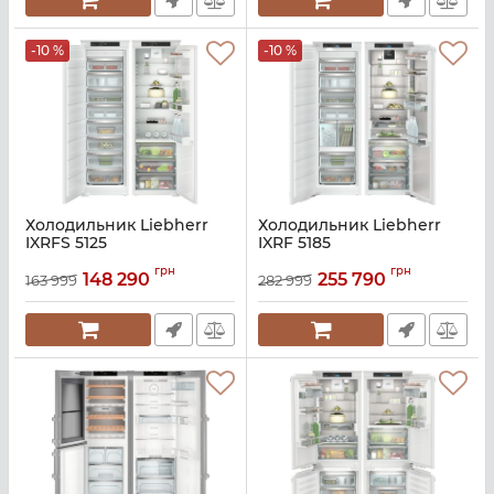
-10 %
-10 %
Холодильник Liebherr
Холодильник Liebherr
IXRFS 5125
IXRF 5185
Артикул:
IXRFS5125
Артикул:
IXRF5185
грн
грн
148 290
255 790
163 999
282 999