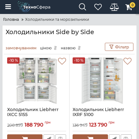
0
Головна
Холодильники та морозильники
Холодильники Side by Side
Фільтр
замовчуванням
ціною
назвою
-10 %
-10 %
Холодильник Liebherr
Холодильник Liebherr
IXCC 5155
IXRF 5100
Артикул:
IXCC5155
Артикул:
IXRF5100
грн
грн
188 790
123 790
208 899
136 949