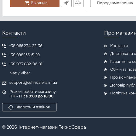
В кошик
Передзамовлення
Контакти
Про магази
+38 066 234-22-36
Контакти
Доставка та 
+38 098 153-61-10
Гарантія та с
+38 073 082-06-01
Обмін та пов
Чат у Viber
Про компані
support@tehnosfera.in.ua
Договір публ
Режим роботи магазину:
Політика кон
ПН - ПТ: з 9:00 до 18:00
Зворотній дзвінок
© 2026
Інтернет-магазин ТехноСфера