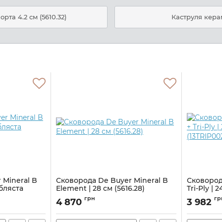
рта 4.2 см (5610.32)
Каструля керам
 Mineral B
Сковорода De Buyer Mineral B
Сковород
ібляста
Element | 28 см (5616.28)
Tri-Ply | 
(13TRIP00
Артикул:
M21400366
грн
гр
4 870
3 982
Артикул:
M0