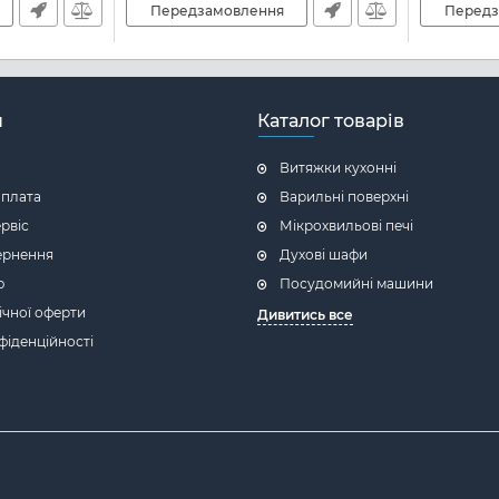
Передзамовлення
Передз
н
Каталог товарів
Витяжки кухонні
оплата
Варильні поверхні
ервіс
Мікрохвильові печі
ернення
Духові шафи
ю
Посудомийні машини
ічної оферти
Дивитись все
фіденційності