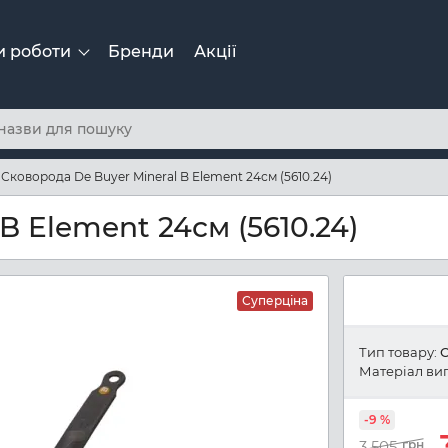
и роботи
Бренди
Акції
Сковорода De Buyer Mineral B Element 24см (5610.24)
B Element 24см (5610.24)
Суперціна
Тип товару:
С
Матеріал виг
-9 %
3 505
грн