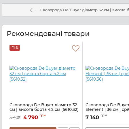
Сковорода De Buyer діаметр 32 см | висота бо
Рекомендовані товари
-11 %
Сковорода De Buyer діаметр 32
Сковорода De Buyer
см | висота борта 4.2 см (5610.32)
Element | 36 см | ср
(5610.36)
Артикул:
M21410457
грн
грн
4 790
7 140
5 405
Артикул:
M21410458