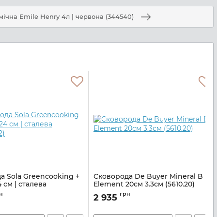
ічна Emile Henry 4л | червона (344540)
а Sola Greencooking +
Сковорода De Buyer Mineral B
24 см | сталева
Element 20см 3.3см (5610.20)
2)
Артикул:
M21410743
н
грн
2 935
3000506