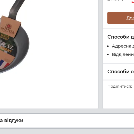
До
Способи д
Адресна 
Відділен
Способи о
Поділитися:
а відгуки