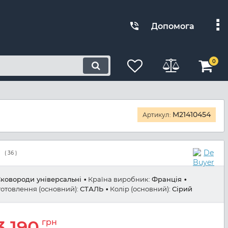
Допомога
0
M21410454
Артикул:
(
36
)
ковороди універсальні
Країна виробник:
Франція
отовлення (основний):
СТАЛЬ
Колір (основний):
Сірий
3 190
грн