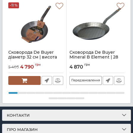
-11 %
Сковорода De Buyer
Сковорода De Buyer
діаметр 32 см | висота
Mineral B Element | 28
M
борта 4.2 см (5610.32)
см (5616.28)
3
грн
грн
4 790
4 870
5 405
Артикул:
M21410457
Артикул:
M21400366
А
Передзамовлення
КОНТАКТИ
ПРО МАГАЗИН