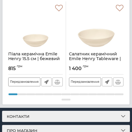
Піала керамічна Emile
Салатник керамічний
Henry 15.5 см | бежевий
Emile Henry Tableware |
(022116)
22 см | бежевий (022122)
D
грн
грн
815
1 400
Артикул:
M08700202
Артикул:
M08700203
А
Передзамовлення
Передзамовлення
КОНТАКТИ
ПРО МАГАЗИН