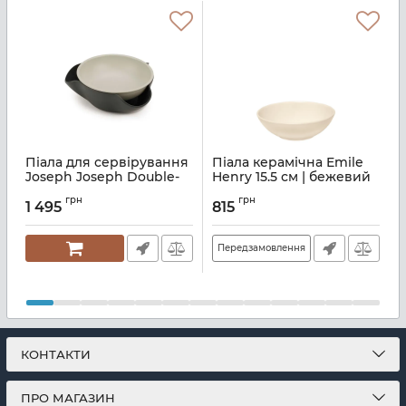
Піала для сервірування
Піала керамічна Emile
Joseph Joseph Double-
Henry 15.5 см | бежевий
E
Dish ™ | сірий (20156)
(022116)
2
грн
грн
1 495
815
Артикул:
M01000937
Артикул:
M08700202
А
Передзамовлення
КОНТАКТИ
ПРО МАГАЗИН