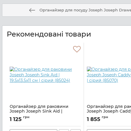
Органайзер для посуду Joseph Joseph Drawers
Рекомендовані товари
Органайзер для раковини
Органайзер для ра
Joseph Joseph Sink Aid |
Joseph Joseph Caddy
19.5x13.5x11 см | сірий (85024)
см | сірий (85070)
грн
грн
1 125
1 855
Артикул:
M01060108
Артикул:
M01000295