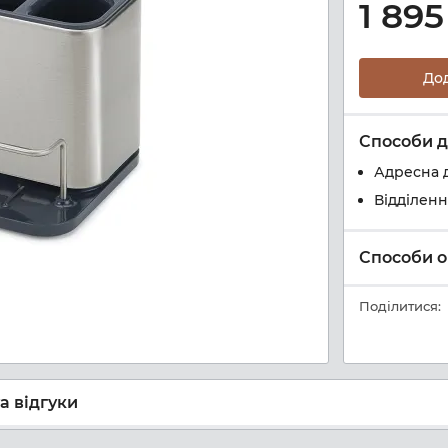
1 895
До
Способи д
Адресна 
Відділен
Способи о
Поділитися:
а відгуки