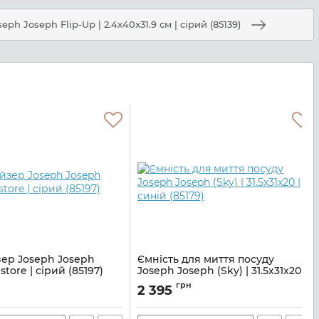
ph Joseph Flip-Up | 2.4x40x31.9 см | сірий (85139)
ер Joseph Joseph
Ємність для миття посуду
tore | сірий (85197)
Joseph Joseph (Sky) | 31.5x31x20 |
синій (85179)
1000954
н
грн
2 395
Артикул:
M01000923