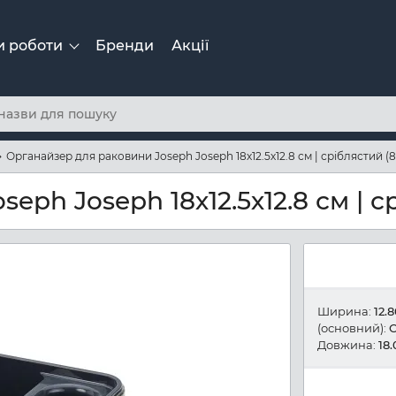
и роботи
Бренди
Акції
Органайзер для раковини Joseph Joseph 18х12.5х12.8 см | сріблястий (8
ph Joseph 18х12.5х12.8 см | ср
Ширина:
12.
(основний):
С
Довжина:
18