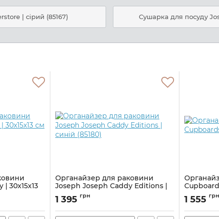
tore | сірий (85167)
Сушарка для посуду Jose
ковини
Органайзер для раковини
Органайз
 | 30х15х13
Joseph Joseph Caddy Editions |
Cupboards
синій (85180)
Артикул:
M0
грн
гр
1 395
1 555
Артикул:
M01000926