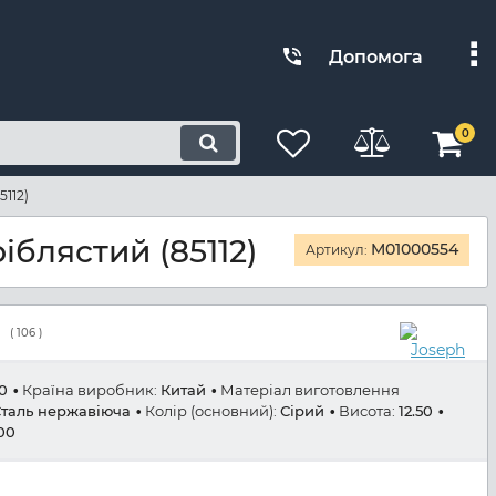
Допомога
0
5112)
іблястий (85112)
M01000554
Артикул:
(
106
)
80
Країна виробник:
Китай
Матеріал виготовлення
таль нержавіюча
Колір (основний):
Сірий
Висота:
12.50
.00