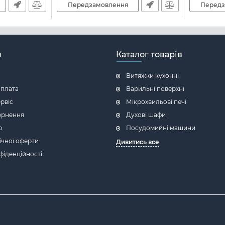
Передзамовлення
Передз
н
Каталог товарів
Витяжки кухонні
оплата
Варильні поверхні
ервіс
Мікрохвильові печі
ернення
Духові шафи
ю
Посудомийні машини
ічної оферти
Дивитись все
фіденційності