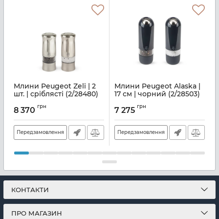
Млини Peugeot Zeli | 2
Млини Peugeot Alaska |
шт. | сріблясті (2/28480)
17 см | чорний (2/28503)
P
п
Артикул:
M20400042
Артикул:
M20400069
грн
грн
8 370
7 275
А
Передзамовлення
Передзамовлення
КОНТАКТИ
ПРО МАГАЗИН