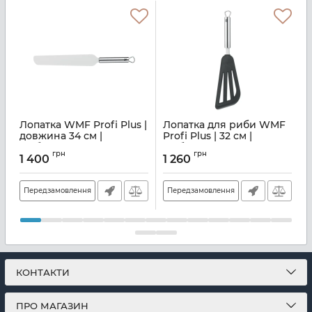
Лопатка WMF Profi Plus |
Лопатка для риби WMF
довжина 34 см |
Profi Plus | 32 см |
W
сріблястий (18 7257
срібляста (18 7308 6030)
6
грн
грн
6030)
1 400
1 260
Артикул:
M00160945
А
Артикул:
M00160418
Передзамовлення
Передзамовлення
КОНТАКТИ
ПРО МАГАЗИН