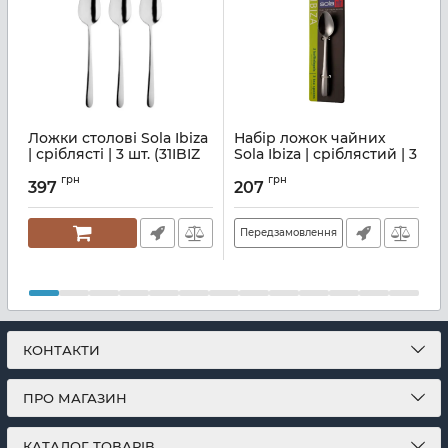
Ложки столові Sola Ibiza
Набір ложок чайних
| сріблясті | 3 шт. (31IBIZ
Sola Ibiza | сріблястий | 3
E0113)
штуки (31IBIZ E3023)
|
грн
грн
397
207
Артикул:
M03000474
Артикул:
M03000480
А
Передзамовлення
КОНТАКТИ
ПРО МАГАЗИН
КАТАЛОГ ТОВАРІВ