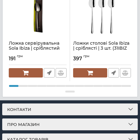
Ложка сервірувальна
Ложки столові Sola Ibiza
Sola Ibiza | сріблястий
| сріблясті | 3 шт. (31IBIZ
I
(31IBIZ E2051)
E0113)
(
грн
грн
191
397
Артикул:
M03000487
Артикул:
M03000474
А
КОНТАКТИ
ПРО МАГАЗИН
КАТАЛОГ ТОВАРІВ