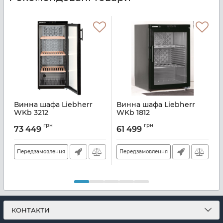
Винна шафа Liebherr
Винна шафа Liebherr
WKb 3212
WKb 1812
Артикул:
WKB3212
Артикул:
WKB1812
А
грн
грн
73 449
61 499
Передзамовлення
Передзамовлення
КОНТАКТИ