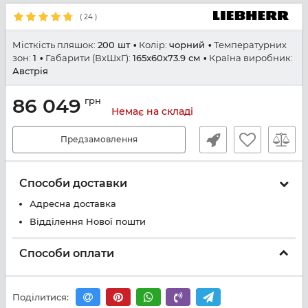
(
24
)
Місткість пляшок:
200 шт
Колір:
чорний
Температурних
зон:
1
Габарити (ВхШхГ):
165x60x73.9 см
Країна виробник:
Австрія
86 049
грн
Немає на складі
Предзамовлення
Способи доставки
Адресна доставка
Відділення Нової пошти
Способи оплати
Поділитися: