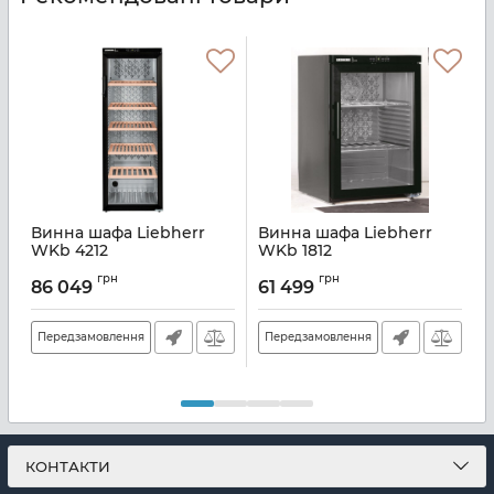
Винна шафа Liebherr
Винна шафа Liebherr
WKb 4212
WKb 1812
Артикул:
WKB4212
Артикул:
WKB1812
А
грн
грн
86 049
61 499
Передзамовлення
Передзамовлення
КОНТАКТИ