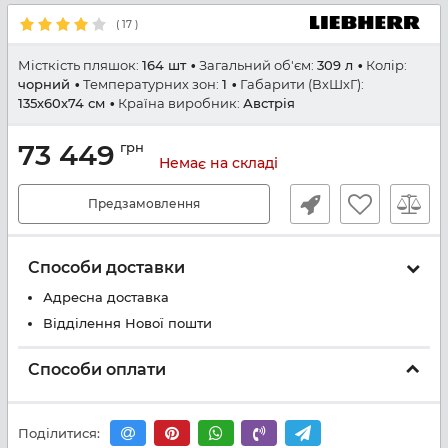
(
17
)
Місткість пляшок:
164 шт
Загальний об'єм:
309 л
Колір:
чорний
Температурних зон:
1
Габарити (ВхШхГ):
135х60х74 см
Країна виробник:
Австрія
73 449
грн
Немає на складі
Предзамовлення
Способи доставки
Адресна доставка
Відділення Нової пошти
Способи оплати
Поділитися: