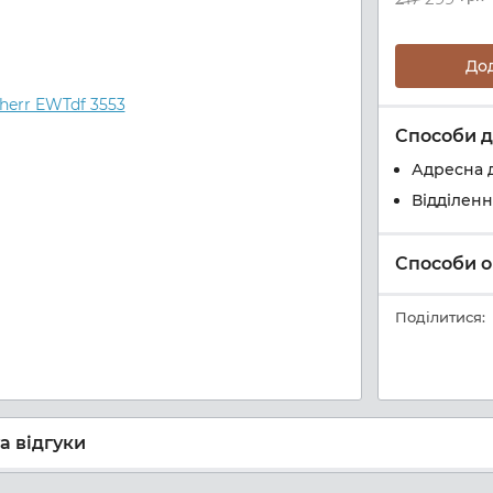
До
Способи д
Адресна 
Відділен
Способи о
Поділитися:
а відгуки