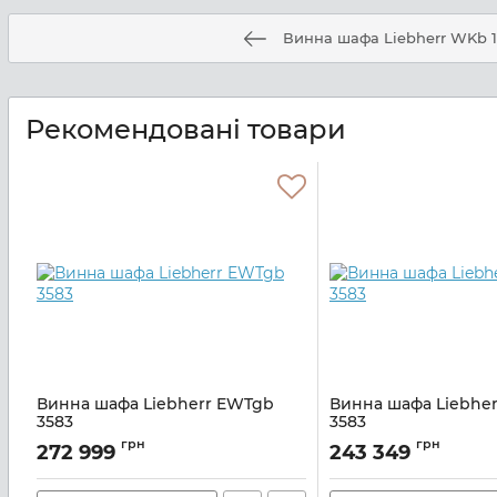
Винна шафа Liebherr WKb 1
Рекомендовані товари
Винна шафа Liebherr EWTgb
Винна шафа Liebhe
3583
3583
Артикул:
EWTGB3583
Артикул:
EWTGW3583
грн
грн
272 999
243 349