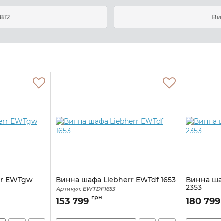
812
Ви
rr EWTgw
Винна шафа Liebherr EWTdf 1653
Винна ша
2353
Артикул:
EWTDF1653
Артикул:
EW
грн
153 799
180 79