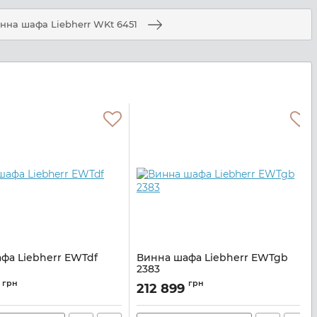
нна шафа Liebherr WKt 6451
фа Liebherr EWTdf
Винна шафа Liebherr EWTgb
2383
TDF2353
Артикул:
EWTGB2383
грн
грн
9
212 899