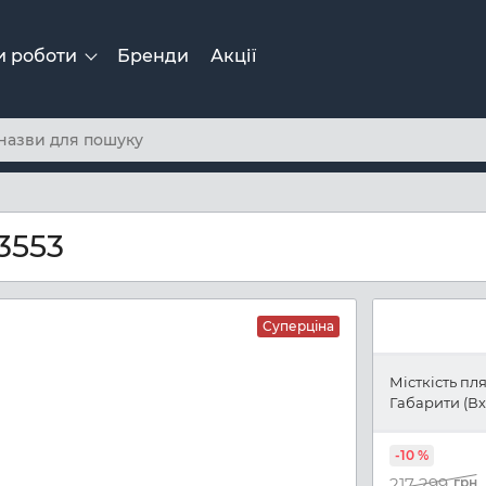
и роботи
Бренди
Акції
3553
Суперціна
Місткість пл
Габарити (Вх
-10 %
217 299
грн