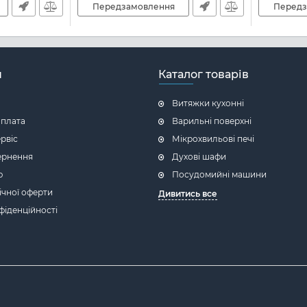
Передзамовлення
Передз
н
Каталог товарів
Витяжки кухонні
оплата
Варильні поверхні
ервіс
Мікрохвильові печі
ернення
Духові шафи
ю
Посудомийні машини
ічної оферти
Дивитись все
фіденційності