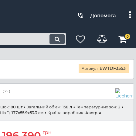
Допомога
0
EWTDF3553
Артикул:
(
25
)
яшок:
80 шт
Загальний об'єм:
158 л
Температурних зон:
2
ШхГ):
177x55.9x53.3 см
Країна виробник:
Австрія
196 390
грн