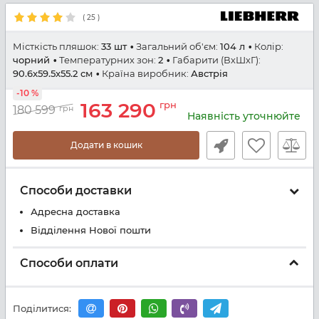
(
25
)
Місткість пляшок:
33 шт
Загальний об'єм:
104 л
Колір:
чорний
Температурних зон:
2
Габарити (ВхШхГ):
90.6x59.5x55.2 см
Країна виробник:
Австрія
-10 %
163 290
грн
180 599
грн
Наявність уточнюйте
Додати в кошик
Способи доставки
Адресна доставка
Відділення Нової пошти
Способи оплати
Поділитися: