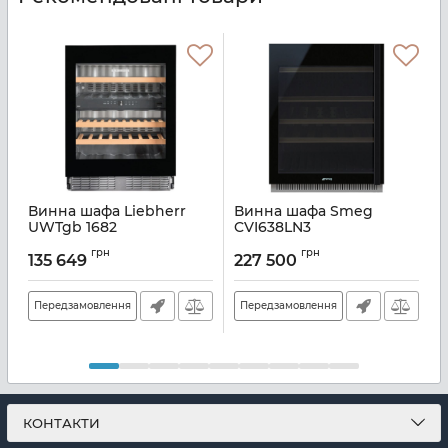
Винна шафа Liebherr
Винна шафа Smeg
UWTgb 1682
CVI638LN3
Артикул:
UWT1682
Артикул:
A139613
А
грн
грн
135 649
227 500
Передзамовлення
Передзамовлення
КОНТАКТИ