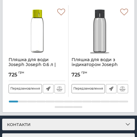
Пляшка для води
Пляшка для води з
Joseph Joseph 0.6 л |
індикатором Joseph
C
зелений (81049)
Joseph об'єм 0.6 л |
о
грн
грн
сірий (81053)
(
725
725
Артикул:
M01000510
Артикул:
M01000512
А
Передзамовлення
Передзамовлення
КОНТАКТИ