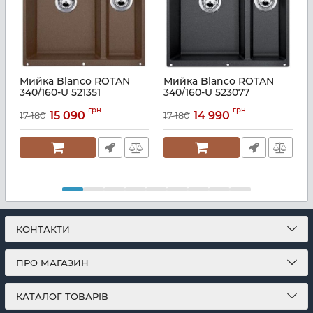
Мийка Blanco ROTAN
Мийка Blanco ROTAN
340/160-U 521351
340/160-U 523077
3
Артикул:
A136745
Артикул:
A137642
А
грн
грн
15 090
14 990
17 180
17 180
1
КОНТАКТИ
ПРО МАГАЗИН
КАТАЛОГ ТОВАРІВ