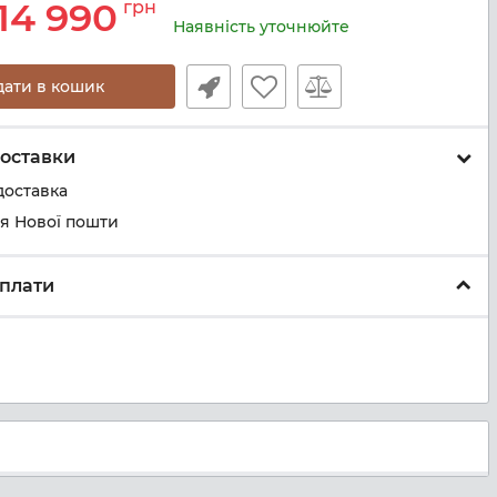
14 990
грн
Наявність уточнюйте
дати в кошик
оставки
доставка
ня Нової пошти
плати