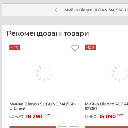
Мийка Blanco ROTAN 340/160-U
Рекомендовані товари
-11 %
-12 %
Мийка Blanco SUBLINE 340/160-
Мийка Blanco ROTAN
U білий
521351
Артикул:
A130209
Артикул:
A136745
грн
грн
18 290
15 090
20 620
17 180