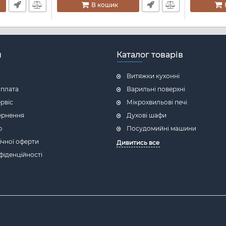
В кошик
н
Каталог товарів
Витяжки кухонні
оплата
Варильні поверхні
ервіс
Мікрохвильові печі
ернення
Духові шафи
ю
Посудомийні машини
ічної оферти
Дивитись все
фіденційності