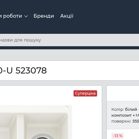
и роботи
Бренди
Акції
0-U 523078
Суперціна
Колір:
білий
композит
М
поверхні:
55
-13 %