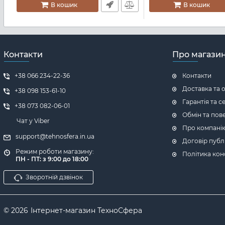
В кошик
В кошик
Контакти
Про магази
+38 066 234-22-36
Контакти
Доставка та 
+38 098 153-61-10
Гарантія та с
+38 073 082-06-01
Обмін та пов
Чат у Viber
Про компані
support@tehnosfera.in.ua
Договір публ
Режим роботи магазину:
Політика кон
ПН - ПТ: з 9:00 до 18:00
Зворотній дзвінок
© 2026
Інтернет-магазин ТехноСфера