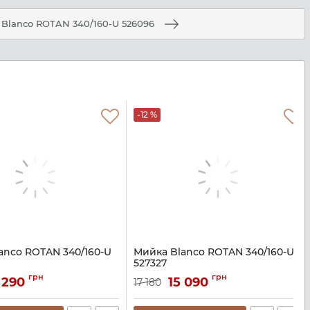
Blanco ROTAN 340/160-U 526096
-12 %
anco ROTAN 340/160-U
Мийка Blanco ROTAN 340/160-U
527327
40972
Артикул:
A141078
грн
грн
 290
15 090
17 180