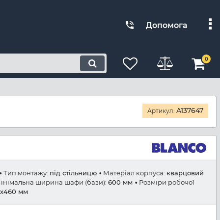
Допомога
0
A137647
Артикул:
Тип монтажу:
під стільницю
Матеріал корпуса:
кварцовий
інімальна ширина шафи (бази):
600 мм
Розміри робочої
5х460 мм