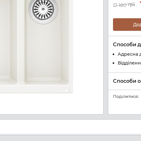
17 180
грн
До
Способи д
Адресна 
Відділен
Способи о
Поділитися: