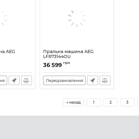
на AEG
Пральна машина AEG
LFR73144OU
Артикул:
A141254
грн
36 599
ня
Передзамовлення
« назад
1
2
3