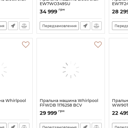
EW7WO349SU
EW7F2
Артикул:
A141140
Артикул:
грн
34 999
28 29
ня
Передзамовлення
Перед
а Whirlpool
Пральна машина Whirlpool
Пральн
FFWDB 1176258 BCV
WW90T
Артикул:
A141239
Артикул:
грн
29 999
22 49
ня
Передзамовлення
Перед