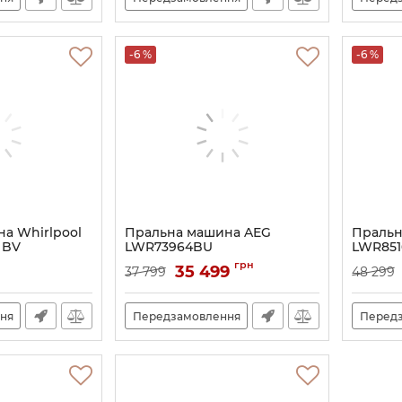
-6 %
-6 %
а Whirlpool
Пральна машина AEG
Пральн
 BV
LWR73964BU
LWR851
Артикул:
A141266
Артикул:
грн
35 499
37 799
48 299
ня
Передзамовлення
Перед