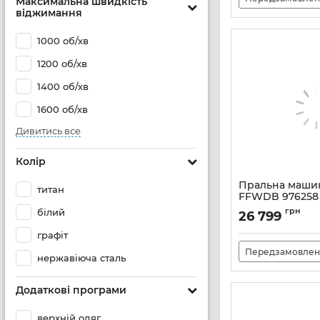
Максимальна швидкість
віджимання
1000 об/хв
1200 об/хв
1400 об/хв
1600 об/хв
Дивитись все
Колір
Пральна машин
титан
FFWDB 976258
Артикул:
A141238
грн
білий
26 799
графіт
Передзамовлен
нержавіюча сталь
Додаткові програми
верхній одяг