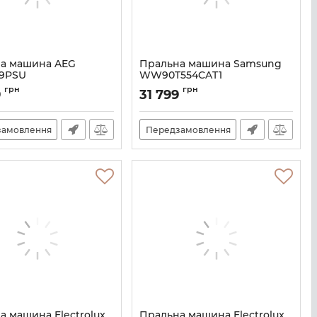
а машина AEG
Пральна машина Samsung
9PSU
WW90T554CAT1
A141163
Артикул:
A137406
грн
грн
9
31 799
замовлення
Передзамовлення
а машина Electrolux
Пральна машина Electrolux