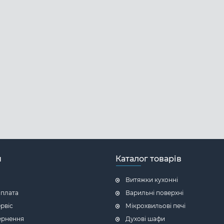
н
Каталог товарів
Витяжки кухонні
оплата
Варильні поверхні
ервіс
Мікрохвильові печі
ернення
Духові шафи