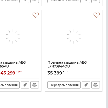
а машина AEG
Пральна машина AEG
65AU
LFR73944QU
A141258
Артикул:
A141255
грн
грн
45 299
35 399
замовлення
Передзамовлення