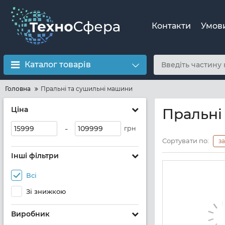
Контакти
Умов
Каталог товарів
Головна
Пральні та сушильні машини
Ціна
Пральні
-
грн
Сортувати по:
з
Інші фільтри
Всі
Зі знижкою
Виробник