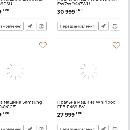
49PSU
EW7WO447WU
A141157
Артикул:
A141141
грн
грн
9
30 999
замовлення
Передзамовлення
а машина Samsung
Пральна машина Whirlpool
4041CE1
FFB 11469 BV
A137411
Артикул:
A141242
грн
грн
9
27 999
замовлення
Передзамовлення