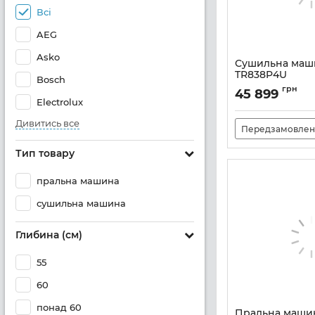
Всі
AEG
Asko
Сушильна маш
TR838P4U
Bosch
Артикул:
A141243
грн
45 899
Electrolux
Дивитись все
Передзамовлен
Тип товару
пральна машина
сушильна машина
Глибина (см)
55
60
понад 60
Пральна машин