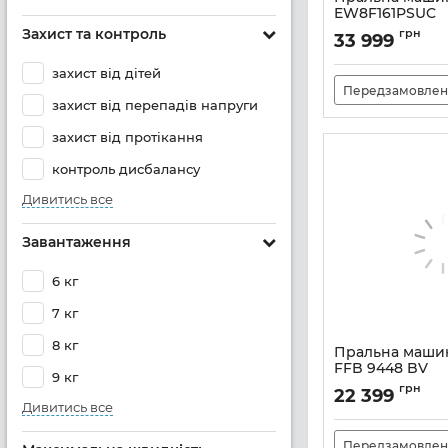
EW8F161PSUC
Захист та контроль
Артикул:
A141158
грн
33 999
захист від дітей
Передзамовлен
захист від перепадів напруги
захист від протікання
контроль дисбалансу
Дивитись все
Завантаження
6 кг
7 кг
8 кг
Пральна машин
FFB 9448 BV
9 кг
Артикул:
A141240
грн
22 399
Дивитись все
Передзамовлен