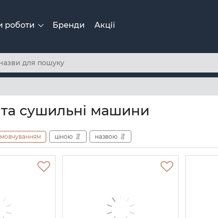
и роботи
Бренди
Акції
 та сушильні машини
амовчуванням
ціною
назвою