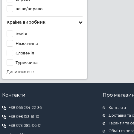
вліво/вправо
Країна виробник
Італія
Німеччина
Словенія
Туреччина
Дивитись все
Контакти
Про магази
+38 066 234-22-36
Контакти
Доставка та 
+38 098 153-61-10
Гарантія та с
+38 073 082-06-01
Обмін та пов