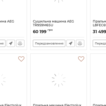
ина AEG
Сушильна машина AEG
Пральн
TR959M6SU
L8FEC6
Артикул:
A141244
Артикул:
грн
60 199
31 49
ня
Передзамовлення
Перед
а Electrolux
Пральна машина Electrolux
Пральн