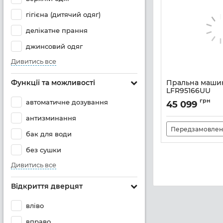
гігієна (дитячий одяг)
делікатне прання
джинсовий одяг
Дивитись все
Функції та можливості
Пральна маши
LFR95166UU
Артикул:
A141253
грн
автоматичне дозування
45 099
антизминання
Передзамовлен
бак для води
без сушки
Дивитись все
Відкриття дверцят
вліво
вправо