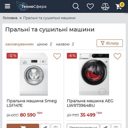
0
Головна
Пральні та сушильні машини
Пральні та сушильні машини
Фільтр
замовчуванням
ціною
назвою
-12 %
-6 %
Пральна машина Smeg
Пральна машина AEG
LSF147E
LWR73964BU
Артикул:
A139081
Артикул:
A141266
грн
грн
80 590
35 499
91 600
37 799
Передзамовлення