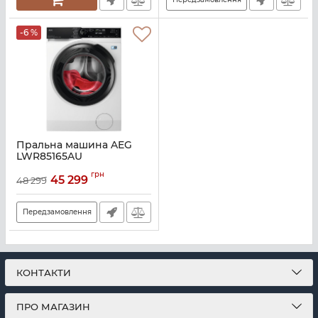
-6 %
Пральна машина AEG
LWR85165AU
Артикул:
A141258
грн
45 299
48 299
Передзамовлення
КОНТАКТИ
ПРО МАГАЗИН