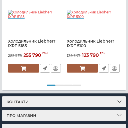
Холодильник Liebherr
Холодильник Liebherr
IXRF 5185
IXRF 5100
I
Артикул:
IXRF5185
Артикул:
IXRF5100
А
грн
грн
255 790
123 790
282 999
136 949
КОНТАКТИ
ПРО МАГАЗИН