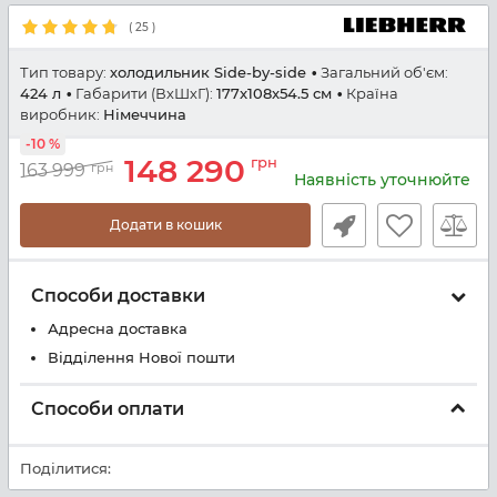
(
25
)
Тип товару:
холодильник Side-by-side
Загальний об'єм:
424 л
Габарити (ВхШхГ):
177x108x54.5 см
Країна
виробник:
Німеччина
-10 %
148 290
грн
163 999
грн
Наявність уточнюйте
Додати в кошик
Способи доставки
Адресна доставка
Відділення Нової пошти
Способи оплати
Поділитися: