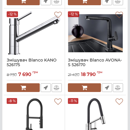
-12 %
-12 %
Змішувач Blanco KANO
Змішувач Blanco AVONA-
526175
S 526170
Артикул:
A135606
Артикул:
A135562
грн
грн
7 690
18 790
8 750
21 420
-8 %
-11 %