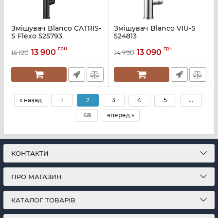
Змішувач Blanco CATRIS-
Змішувач Blanco VIU-S
S Flexo 525793
524813
Артикул:
A134834_BLA06233_0
Артикул:
A133511
грн
грн
13 900
13 090
15 120
14 790
« назад
1
2
3
4
5
...
48
вперед »
КОНТАКТИ
ПРО МАГАЗИН
КАТАЛОГ ТОВАРІВ