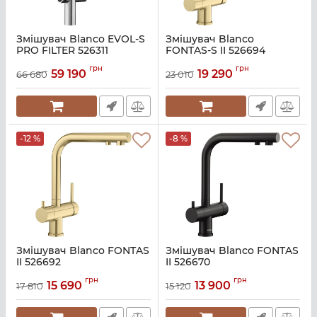
Змішувач Blanco EVOL-S
Змішувач Blanco
PRO FILTER 526311
FONTAS-S II 526694
Артикул:
A140938
Артикул:
A139817
грн
грн
59 190
19 290
66 680
23 010
-12 %
-8 %
Змішувач Blanco FONTAS
Змішувач Blanco FONTAS
II 526692
II 526670
Артикул:
A139816
Артикул:
A139814_BLA06638_0
грн
грн
15 690
13 900
17 810
15 120