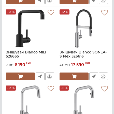
-13 %
-12 %
Змішувач Blanco MILI
Змішувач Blanco SONEA-
526665
S Flex 526616
Артикул:
A139813
Артикул:
A139722
грн
грн
6 190
17 590
7 110
19 990
-13 %
-11 %