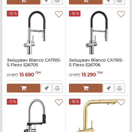
-12 %
-15 %
Змішувач Blanco CATRIS-
Змішувач Blanco CATRIS-
S Flexo 526705
S Flexo 526706
Артикул:
A140940
Артикул:
A140939-BLA06877_0
грн
грн
15 690
15 290
17 810
17 910
-11 %
-16 %