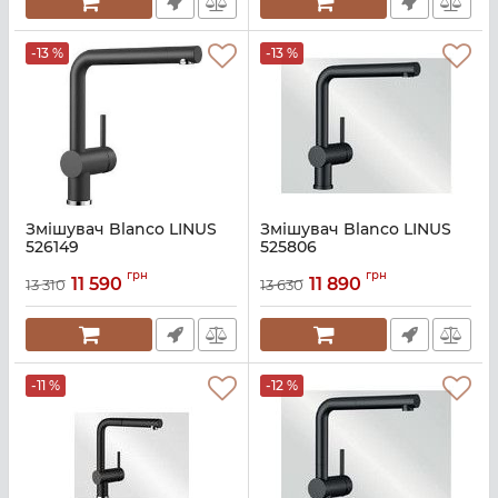
-13 %
-13 %
Змішувач Blanco LINUS
Змішувач Blanco LINUS
526149
525806
Артикул:
A135627
Артикул:
A135626
грн
грн
11 590
11 890
13 310
13 630
-11 %
-12 %