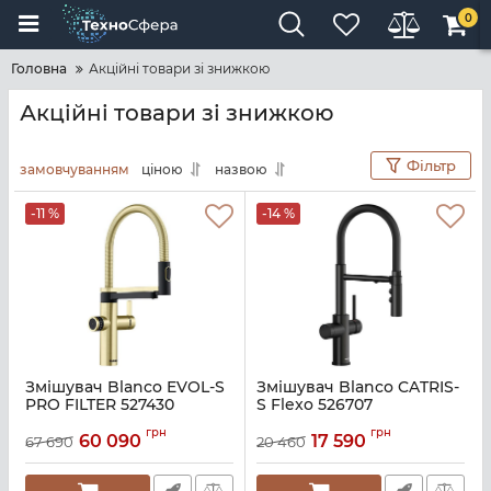
0
Головна
Акційні товари зі знижкою
Акційні товари зі знижкою
Фільтр
замовчуванням
ціною
назвою
-11 %
-14 %
Змішувач Blanco EVOL-S
Змішувач Blanco CATRIS-
PRO FILTER 527430
S Flexo 526707
Артикул:
A140942
Артикул:
A140941
грн
грн
60 090
17 590
67 690
20 460