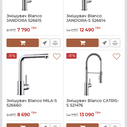
Змішувач Blanco
Змішувач Blanco
JANDORA 526615
JANDORA-S 526614
Артикул:
A139720
Артикул:
A139719
грн
грн
7 790
12 490
8 910
14 050
-11 %
-11 %
Змішувач Blanco MILA-S
Змішувач Blanco CATRIS-
526660
S 521476
Артикул:
A139650
Артикул:
A136969
грн
грн
8 690
13 090
9 810
14 790