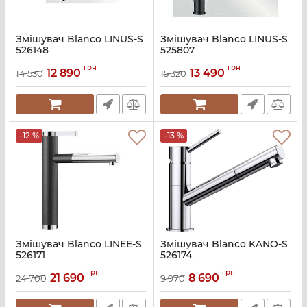
Змішувач Blanco LINUS-S
Змішувач Blanco LINUS-S
526148
525807
Артикул:
A135625
Артикул:
A135624
грн
грн
12 890
13 490
14 530
15 320
-12 %
-13 %
Змішувач Blanco LINEE-S
Змішувач Blanco KANO-S
526171
526174
Артикул:
A135623
Артикул:
A135617
грн
грн
21 690
8 690
24 700
9 970