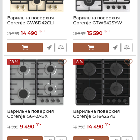
Варильна поверхня
Варильна поверхня
Gorenje GW6D42CLI
Gorenje GTW642SYW
Артикул:
A136340
Артикул:
A136346
грн
грн
14 490
15 590
15 799
16 999
-18 %
-8 %
Варильна поверхня
Варильна поверхня
Gorenje G642ABX
Gorenje GT642SYB
Артикул:
A136671
Артикул:
A136313
грн
грн
9 490
14 490
11 599
15 799