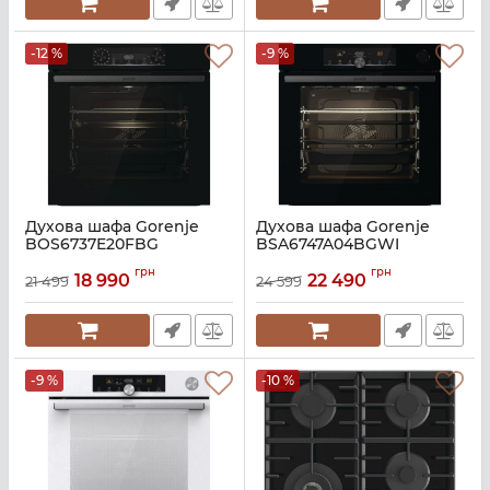
-12 %
-9 %
Духова шафа Gorenje
Духова шафа Gorenje
BOS6737E20FBG
BSA6747A04BGWI
Артикул:
A140428
Артикул:
A140576
грн
грн
18 990
22 490
21 499
24 599
-9 %
-10 %