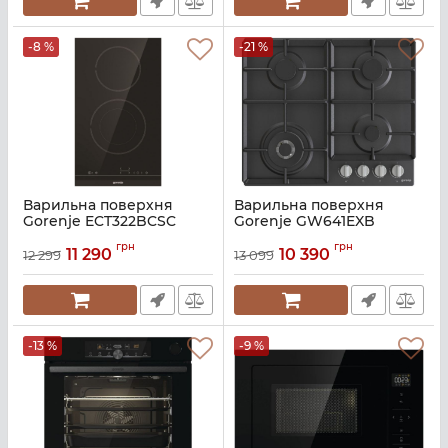
-8 %
-21 %
Варильна поверхня
Варильна поверхня
Gorenje ECT322BCSC
Gorenje GW641EXB
Артикул:
A129130
Артикул:
A139743
грн
грн
11 290
10 390
12 299
13 099
-13 %
-9 %