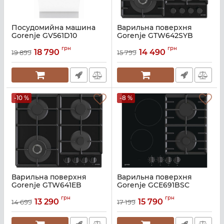
Посудомийна машина
Варильна поверхня
Gorenje GV561D10
Gorenje GTW642SYB
Артикул:
A136351
Артикул:
A136345
грн
грн
18 790
14 490
19 899
15 799
-10 %
-8 %
Варильна поверхня
Варильна поверхня
Gorenje GTW641EB
Gorenje GCE691BSC
Артикул:
A136361
Артикул:
A135814
грн
грн
13 290
15 790
14 699
17 199