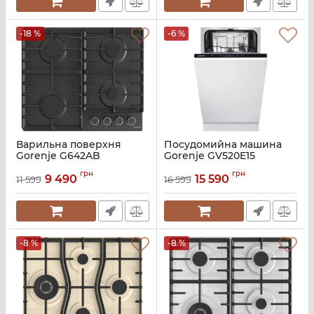
-18 %
-6 %
Варильна поверхня
Посудомийна машина
Gorenje G642AB
Gorenje GV520E15
Артикул:
A136670
Артикул:
A140582
грн
грн
9 490
15 590
11 599
16 599
-8 %
-8 %