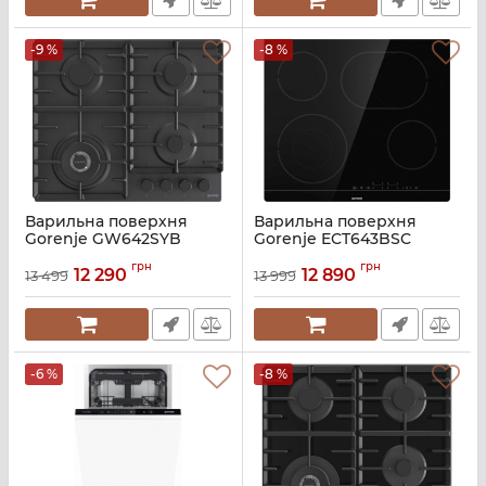
-9 %
-8 %
Варильна поверхня
Варильна поверхня
Gorenje GW642SYB
Gorenje ECT643BSC
Артикул:
A142004
Артикул:
A142003
грн
грн
12 290
12 890
13 499
13 999
-6 %
-8 %