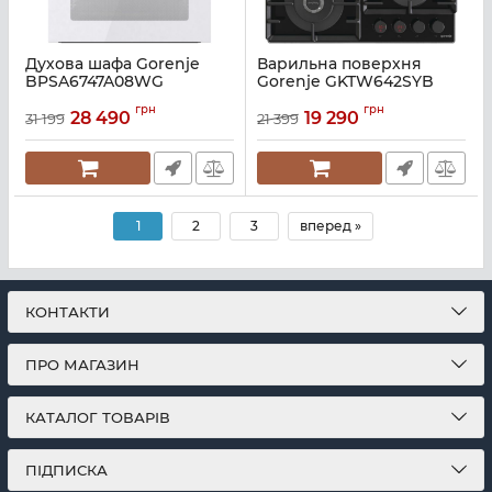
Духова шафа Gorenje
Варильна поверхня
BPSA6747A08WG
Gorenje GKTW642SYB
Артикул:
A140482
Артикул:
A138651
грн
грн
28 490
19 290
31 199
21 399
1
2
3
вперед »
КОНТАКТИ
ПРО МАГАЗИН
КАТАЛОГ ТОВАРІВ
ПІДПИСКА