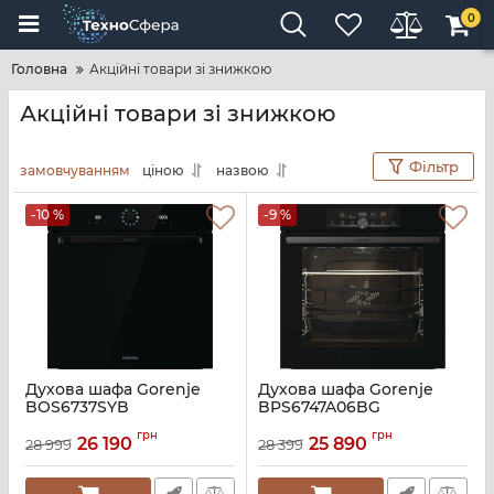
0
Головна
Акційні товари зі знижкою
Акційні товари зі знижкою
Фільтр
замовчуванням
ціною
назвою
-10 %
-9 %
Духова шафа Gorenje
Духова шафа Gorenje
BOS6737SYB
BPS6747A06BG
Артикул:
A141627
Артикул:
A140470
грн
грн
26 190
25 890
28 999
28 399