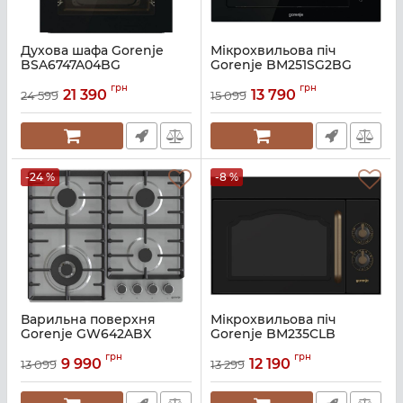
Духова шафа Gorenje
Мікрохвильова піч
BSA6747A04BG
Gorenje BM251SG2BG
Артикул:
A140430
Артикул:
A140435
грн
грн
21 390
13 790
24 599
15 099
-24 %
-8 %
Варильна поверхня
Мікрохвильова піч
Gorenje GW642ABX
Gorenje BM235CLB
Артикул:
A139744
Артикул:
A127710
грн
грн
9 990
12 190
13 099
13 299