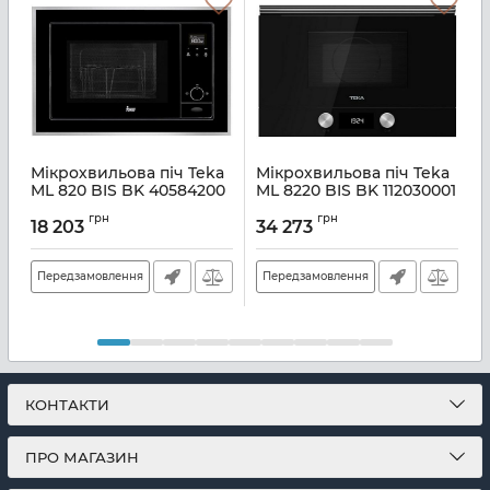
Мікрохвильова піч Teka
Мікрохвильова піч Teka
ML 820 BIS BK 40584200
ML 8220 BIS BK 112030001
Артикул:
A136019
Артикул:
A135726
А
грн
грн
18 203
34 273
Передзамовлення
Передзамовлення
КОНТАКТИ
ПРО МАГАЗИН