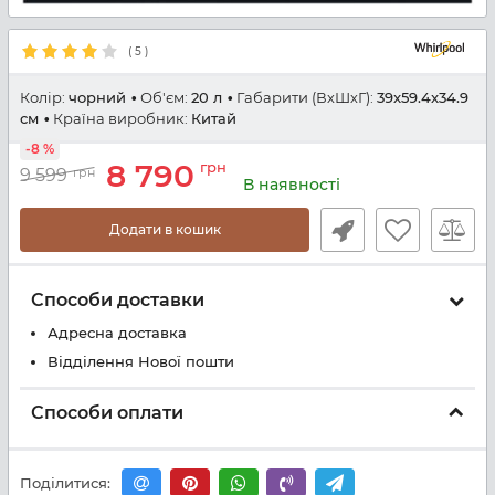
(
5
)
Колір:
чорний
Об'єм:
20 л
Габарити (ВхШхГ):
39x59.4x34.9
см
Країна виробник:
Китай
-8 %
8 790
грн
9 599
грн
В наявності
Додати в кошик
Способи доставки
Адресна доставка
Відділення Нової пошти
Способи оплати
Поділитися: