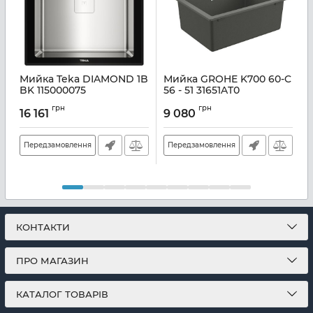
Мийка Teka DIAMOND 1B
Мийка GROHE K700 60-C
BK 115000075
56 - 51 31651AT0
А
Артикул:
A141971
Артикул:
A137265
грн
грн
16 161
9 080
Передзамовлення
Передзамовлення
КОНТАКТИ
ПРО МАГАЗИН
КАТАЛОГ ТОВАРІВ