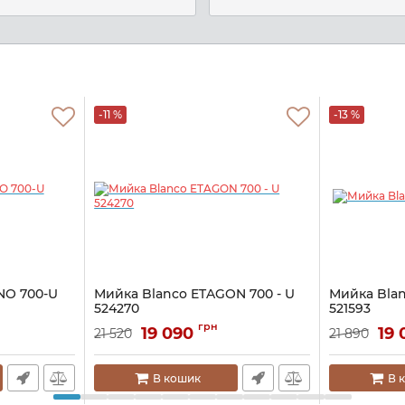
-11 %
-13 %
NO 700-U
Мийка Blanco ETAGON 700 - U
Мийка Blan
524270
521593
Артикул:
A132025
Артикул:
A130
грн
19 090
19
21 520
21 890
В кошик
В 