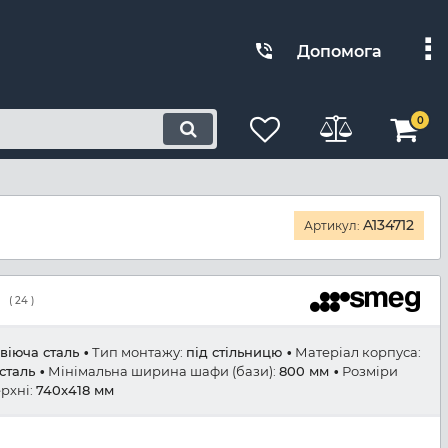
Допомога
0
A134712
Артикул:
(
24
)
віюча сталь
Тип монтажу:
під стільницю
Матеріал корпуса:
сталь
Мінімальна ширина шафи (бази):
800 мм
Розміри
рхні:
740x418 мм