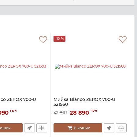
-12 %
-
co ZEROX 700-U
Мийка Blanco ZEROX 700-U
М
521560
5
370
Артикул:
A129265
А
грн
грн
 090
28 890
32 810
2
кошик
В кошик