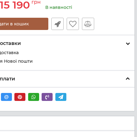
15 190
грн
В наявності
дати в кошик
оставки
доставка
ня Нової пошти
плати