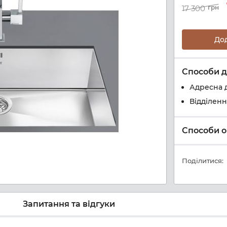
17 300
грн
До
Способи д
Адресна 
Відділен
Способи о
Поділитися:
Запитання та відгуки