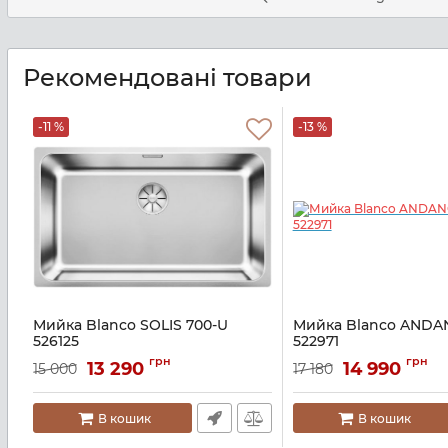
Рекомендовані товари
-11 %
-13 %
Мийка Blanco SOLIS 700-U
Мийка Blanco ANDA
526125
522971
Артикул:
A136855
Артикул:
A128126
грн
грн
13 290
14 990
15 000
17 180
В кошик
В кошик