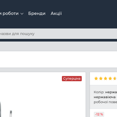
и роботи
Бренди
Акції
Суперціна
Колір:
нержа
нержавіюча 
робочої пове
-12 %