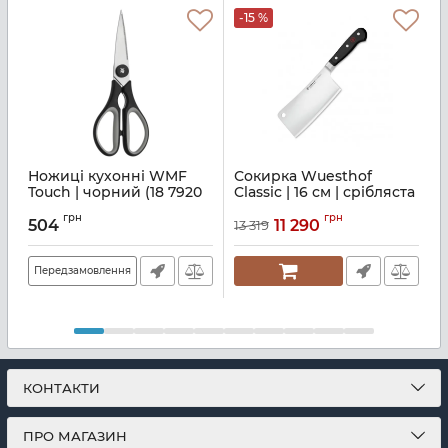
-15 %
Ножиці кухонні WMF
Сокирка Wuesthof
Touch | чорний (18 7920
Classic | 16 см | срібляста
с
6100)
(1040102816)
8
грн
грн
504
11 290
13 319
Артикул:
M00100154
Артикул:
M01600358
А
Передзамовлення
КОНТАКТИ
ПРО МАГАЗИН