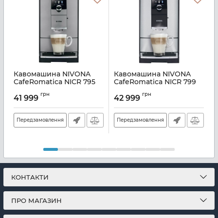
Кавомашина NIVONA
Кавомашина NIVONA
CafeRomatica NICR 795
CafeRomatica NICR 799
Артикул:
NICR 795
Артикул:
NICR 799
А
грн
грн
41 999
42 999
Передзамовлення
Передзамовлення
КОНТАКТИ
ПРО МАГАЗИН