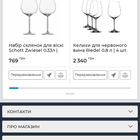
Набір склянок для віскі
Келихи для червоного
Schott Zwiesel 0.33л |
вина Riedel 0.8 л | 4 шт.
в
6шт. (121207)
(5409/0)
ш
грн
грн
769
2 340
Артикул:
M06700381
Артикул:
M05900116
А
Передзамовлення
Передзамовлення
КОНТАКТИ
ПРО МАГАЗИН