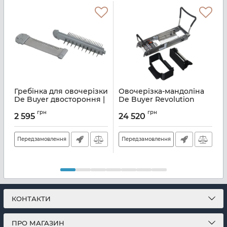
Гребінка для овочерізки
Овочерізка-мандоліна
De Buyer двостороння |
De Buyer Revolution
D
2 і 7 мм | сірий (2015.93)
Master | 6 лез | 50x18.5x18
3
грн
грн
см (2012.41)
(
2 595
24 520
Артикул:
M21460581
Артикул:
M21400458
А
Передзамовлення
Передзамовлення
КОНТАКТИ
ПРО МАГАЗИН