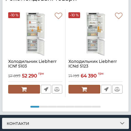
-10 %
-10 %
Холодильник Liebherr
Холодильник Liebherr
ICNf 5103
ICNd 5123
I
Артикул:
ICNF5103
Артикул:
ICND5123
А
грн
грн
52 290
64 390
57 899
71 199
КОНТАКТИ