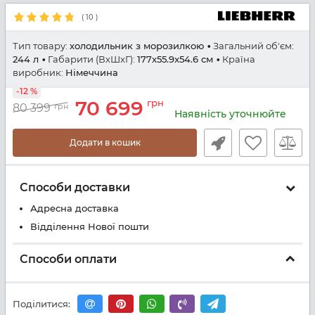
(
10
)
Тип товару:
холодильник з морозилкою
Загальний об'єм:
244 л
Габарити (ВхШхГ):
177x55.9x54.6 см
Країна
виробник:
Німеччина
-12 %
70 699
грн
80 399
грн
Наявність уточнюйте
Додати в кошик
Способи доставки
Адресна доставка
Відділення Нової пошти
Способи оплати
Поділитися: