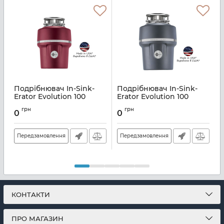
Подрібнювач In-Sink-
Подрібнювач In-Sink-
Erator Evolution 100
Erator Evolution 100
E
Supreme
Артикул:
E106088
А
грн
грн
0
0
Артикул:
E110886
Передзамовлення
Передзамовлення
КОНТАКТИ
ПРО МАГАЗИН