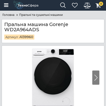
0
Головна
Пральні та сушильні машини
Пральна машина Gorenje
WD2A964ADS
A139960
Артикул: