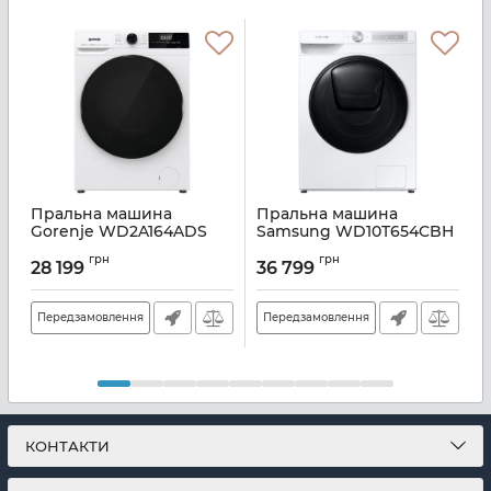
Пральна машина
Пральна машина
Gorenje WD2A164ADS
Samsung WD10T654CBH
Артикул:
A139957
Артикул:
A137429
А
грн
грн
28 199
36 799
Передзамовлення
Передзамовлення
КОНТАКТИ