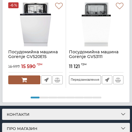
-6 %
Посудомийна машина
Посудомийна машина
Gorenje GV520E15
Gorenje GV53111
Артикул:
A140582
Артикул:
A126399
А
грн
грн
15 590
11 121
16 599
Передзамовлення
КОНТАКТИ
ПРО МАГАЗИН