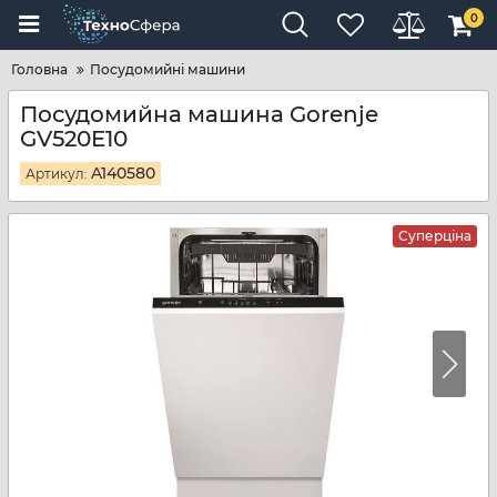
0
Головна
Посудомийні машини
Посудомийна машина Gorenje
GV520E10
A140580
Артикул:
Суперціна