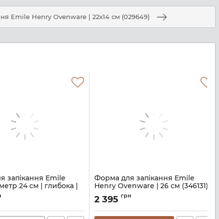
я Emile Henry Ovenware | 22x14 см (029649)
я запікання Emile
Форма для запікання Emile
метр 24 см | глибока |
Henry Ovenware | 26 см (346131)
796024)
Артикул:
M08700135
н
грн
2 395
8700511