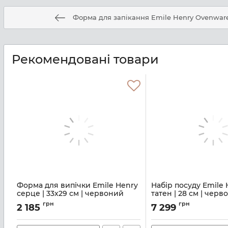
Форма для запікання Emile Henry Ovenware 
Рекомендовані товари
Форма для випічки Emile Henry
Набір посуду Emile 
серце | 33х29 см | червоний
татен | 28 см | черво
(346177)
(343699)
грн
грн
2 185
7 299
Артикул:
M08700228
Артикул:
M08700436