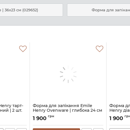
| 36x23 см (029652)
Форма для запіканн
Henry тарт-
Форма для запікання Emile
Форма дл
ний | 2 шт.
Henry Ovenware | глибока 24 см
Henry діа
(026024)
чорний (
грн
гр
1 900
1 900
Артикул:
M08700516
Артикул:
M0