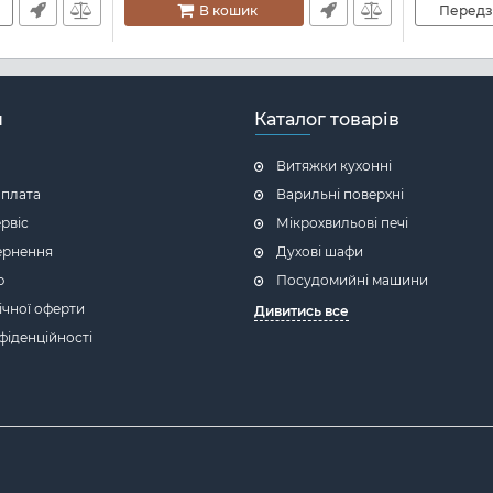
В кошик
Передз
н
Каталог товарів
Витяжки кухонні
оплата
Варильні поверхні
ервіс
Мікрохвильові печі
ернення
Духові шафи
ю
Посудомийні машини
ічної оферти
Дивитись все
фіденційності