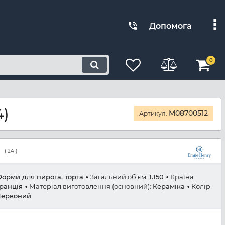
Допомога
0
4)
M08700512
Артикул:
(
24
)
орми для пирога, торта
Загальний об'єм:
1.150
Країна
ранція
Матеріал виготовлення (основний):
Кераміка
Колір
Червоний