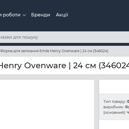
и роботи
Бренди
Акції
Форма для запікання Emile Henry Ovenware | 24 см (346024)
enry Ovenware | 24 см (34602
Тип товару:
Ф
виробник:
Ф
(основний):