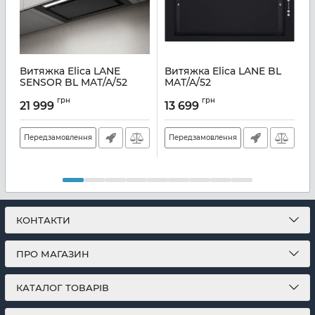
Витяжка Elica LANE
Витяжка Elica LANE BL
SENSOR BL MAT/A/52
MAT/A/52
2
Артикул:
E117562
Артикул:
E117203
А
грн
грн
21 999
13 699
Передзамовлення
Передзамовлення
КОНТАКТИ
ПРО МАГАЗИН
КАТАЛОГ ТОВАРІВ